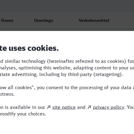
Dauer
Umstiege
Verkehrsmittel
5:49
2
RE,ICE
6:49
3
RE,ICE
8:34
1
ARV,ICE