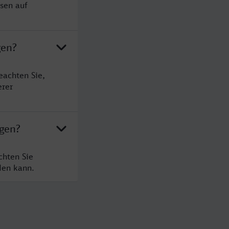
sen auf
gen?
eachten Sie,
erer
ngen?
chten Sie
den kann.