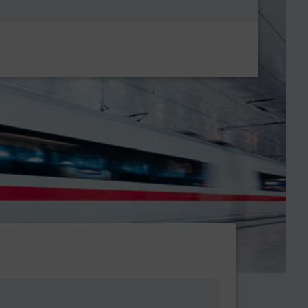
Metanavigatio