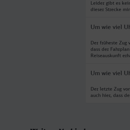
Leider gibt es ke
dieser Strecke mi
Um wie viel U
Der früheste Zug 
dass der Fahrplan
Reiseauskunft erha
Um wie viel U
Der letzte Zug vo
auch hier, dass d