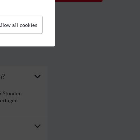
n?
5 Stunden
ertagen