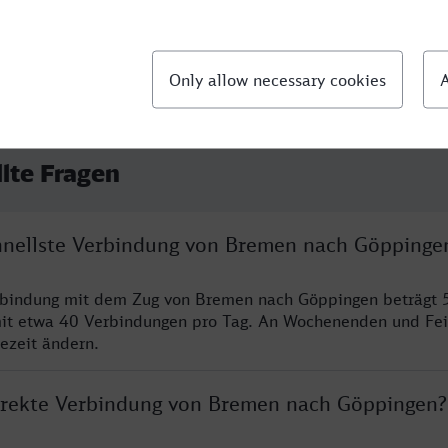
llte Fragen
chnellste Verbindung von Bremen nach Göppinge
erbindung mit dem Zug von Bremen nach Göppingen beträgt 
it etwa 40 Verbindungen pro Tag. An Wochenenden und Fei
sezeit ändern.
direkte Verbindung von Bremen nach Göppingen?