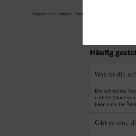
Mögliche Verbindungen, Stand: 2026-08-05 09:21
Häufig geste
Was ist die s
Die schnellste V
und 49 Minuten m
kann sich die Rei
Gibt es eine 