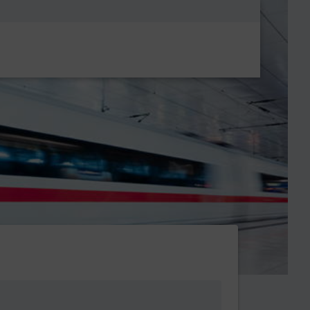
Metanavigatio