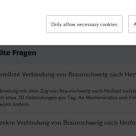
llte Fragen
chnellste Verbindung von Braunschweig nach Her
rbindung mit dem Zug von Braunschweig nach Herford beträ
it etwa 20 Verbindungen pro Tag. An Wochenenden und Fei
sezeit ändern.
direkte Verbindung von Braunschweig nach Herfo