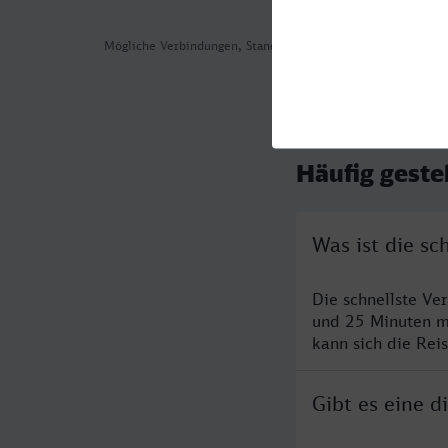
Mögliche Verbindungen, Stand: 2026-08-04 01:34
Häufig geste
Was ist die s
Die schnellste Ve
und 25 Minuten m
kann sich die Rei
Gibt es eine 