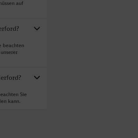
müssen auf
erford?
e beachten
 unserer
Herford?
beachten Sie
den kann.