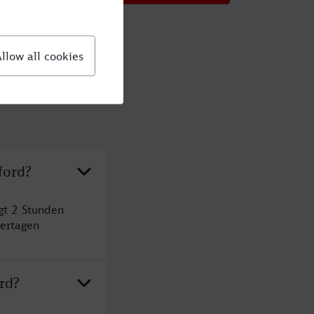
ford?
gt 2 Stunden
ertagen
rd?