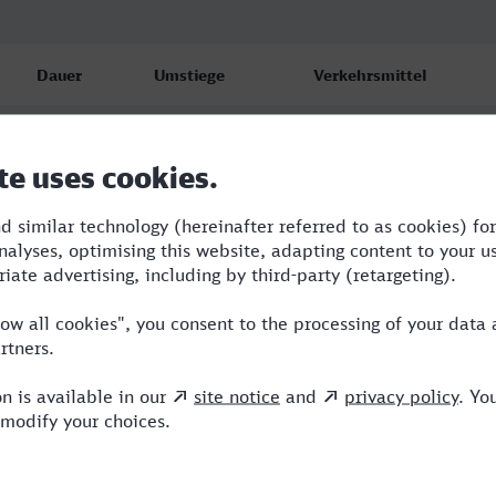
Dauer
Umstiege
Verkehrsmittel
2:25
1
RB,ICE
2:26
1
RB,ICE
2:26
1
RB,ICE