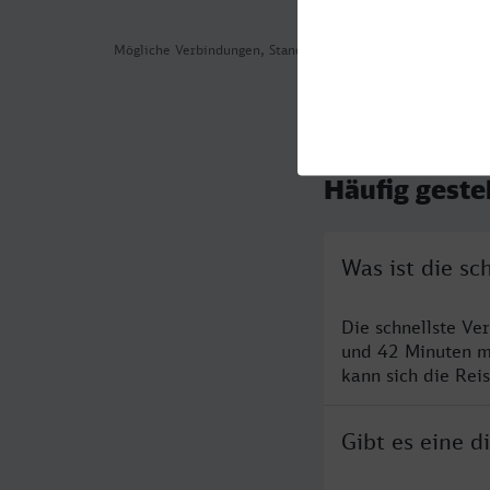
Mögliche Verbindungen, Stand: 2026-08-06 03:20
Häufig geste
Was ist die s
Die schnellste Ve
und 42 Minuten m
kann sich die Rei
Gibt es eine 