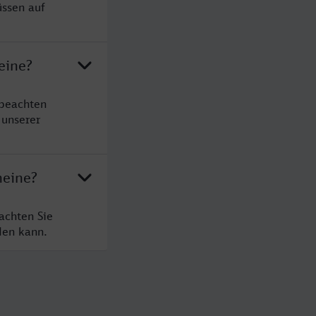
üssen auf
eine?
 beachten
 unserer
heine?
achten Sie
den kann.