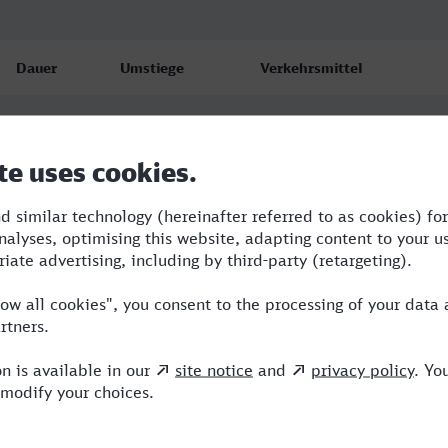
Dauer
Umstiege
Verkehrsmittel
4:42
3
RE,ERB,OE,ICE
5:56
3
RB,RE,OE,ICE
6:25
4
RB,ERB,OE,ICE,NX