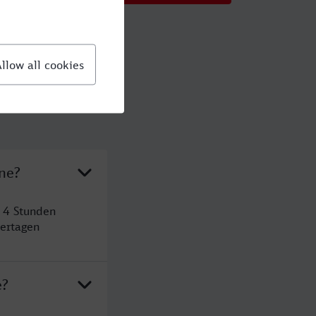
ne?
 4 Stunden
ertagen
e?