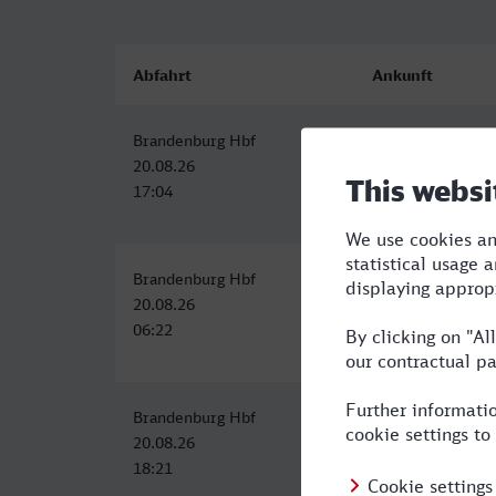
Abfahrt
Ankunft
Brandenburg Hbf
Rheine
20.08.26
20.08.26
17:04
21:46
Brandenburg Hbf
Rheine
20.08.26
20.08.26
06:22
12:18
Brandenburg Hbf
Rheine
20.08.26
21.08.26
18:21
00:46