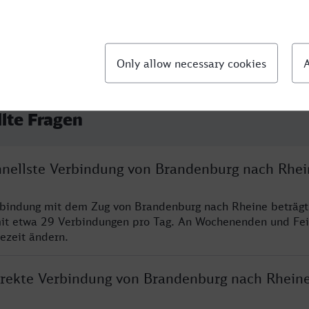
llte Fragen
chnellste Verbindung von Brandenburg nach Rhei
rbindung mit dem Zug von Brandenburg nach Rheine beträgt
it etwa 29 Verbindungen pro Tag. An Wochenenden und Fei
sezeit ändern.
direkte Verbindung von Brandenburg nach Rhein