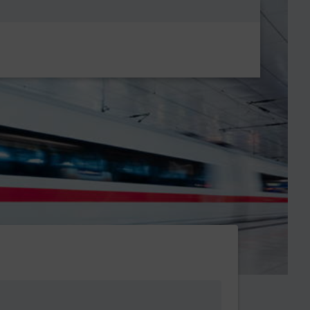
Metanavigatio