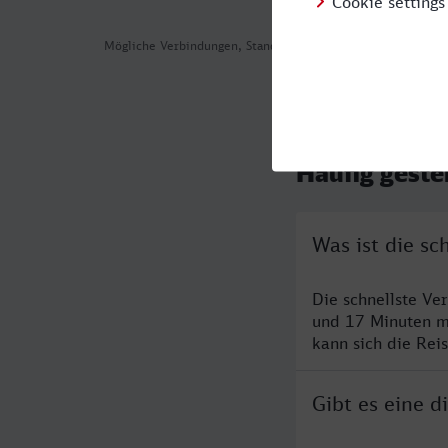
Mögliche Verbindungen, Stand: 2026-08-05 01:47
Häufig geste
Was ist die s
Die schnellste V
und 17 Minuten m
kann sich die Rei
Gibt es eine 