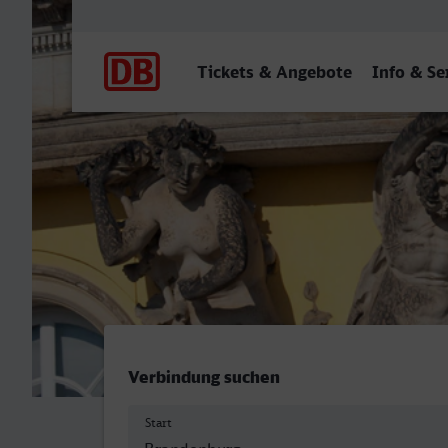
Hauptnavigation
Tickets & Angebote
Info & Se
Brandenburg Hbf - Potsda
Verbindung suchen
Start