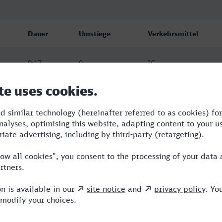
Dauer
Umstiege
Verkehrsmittel
0:17
0
IC
0:24
0
OE
0:25
0
OE