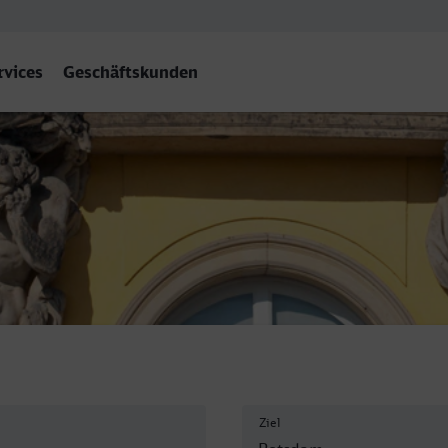
rvices
Geschäftskunden
m Hbf
Ziel