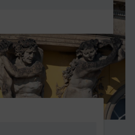
Metanavigatio