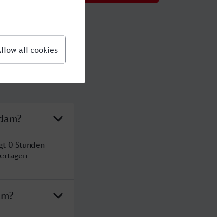
sdam?
gt 0 Stunden
ertagen
am?