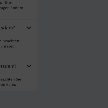
. Bitte
rtagen ändern
otsdam?
e beachten
 unserer
otsdam?
beachten Sie
den kann.