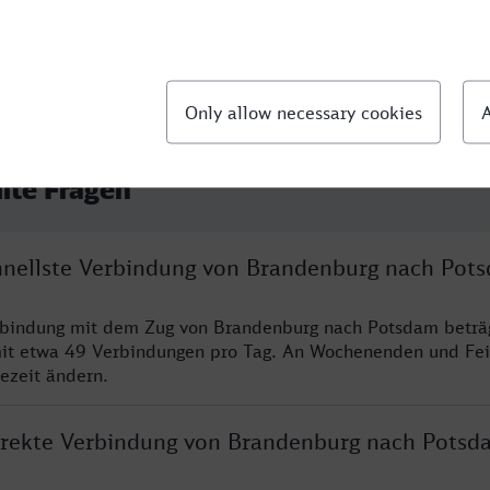
llte Fragen
chnellste Verbindung von Brandenburg nach Pot
erbindung mit dem Zug von Brandenburg nach Potsdam beträ
it etwa 49 Verbindungen pro Tag. An Wochenenden und Fei
sezeit ändern.
direkte Verbindung von Brandenburg nach Potsd