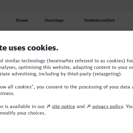
Dauer
Umstiege
Verkehrsmittel
11:36
4
TGV,S,OE,ICE
13:36
2
TGV,OE,ICE
16:43
7
SWE,TGV,RE,OE,ICE