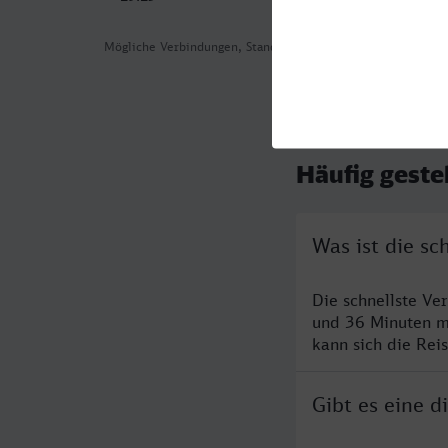
Mögliche Verbindungen, Stand: 2026-08-03 14:34
Häufig geste
Was ist die s
Die schnellste Ve
und 36 Minuten m
kann sich die Rei
Gibt es eine 