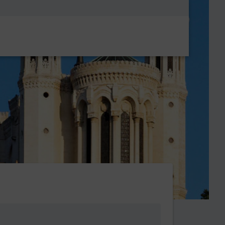
Metanavigatio