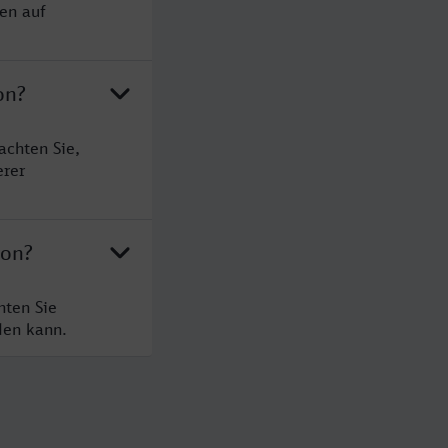
en auf
on?
achten Sie,
erer
yon?
hten Sie
den kann.