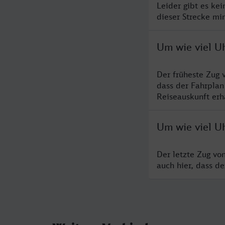
Leider gibt es ke
dieser Strecke mi
Um wie viel U
Der früheste Zug 
dass der Fahrplan
Reiseauskunft erha
Um wie viel U
Der letzte Zug vo
auch hier, dass d