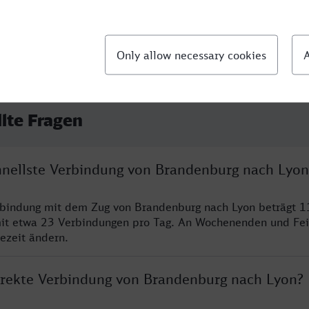
llte Fragen
chnellste Verbindung von Brandenburg nach Lyon
rbindung mit dem Zug von Brandenburg nach Lyon beträgt 1
it etwa 23 Verbindungen pro Tag. An Wochenenden und Fei
sezeit ändern.
direkte Verbindung von Brandenburg nach Lyon?