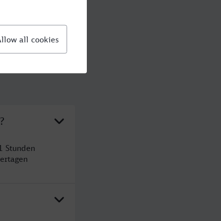
?
1 Stunden
ertagen