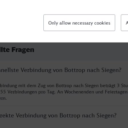
llte Fragen
hnellste Verbindung von Bottrop nach Siegen?
rbindung mit dem Zug von Bottrop nach Siegen beträgt 3 St
 55 Verbindungen pro Tag. An Wochenenden und Feiertagen 
ern.
irekte Verbindung von Bottrop nach Siegen?