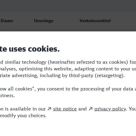
Dauer
Umstiege
Verkehrsmittel
3:04
2
RRB,RE,NX
3:04
2
RRB,RE,NX
3:04
2
RRB,RE,NX