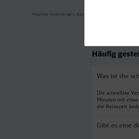
Mögliche Verbindungen, Stand: 2026-07-29 06:43
Häufig geste
Was ist die sc
Die schnellste Ve
Minuten mit etwa
die Reisezeit änd
Gibt es eine d