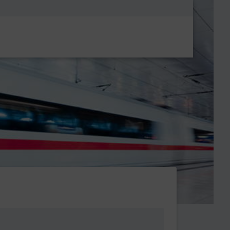
Metanavigatio