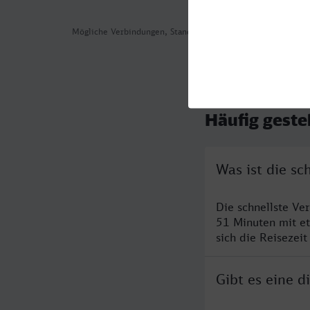
Mögliche Verbindungen, Stand: 2026-08-01 01:11
Häufig geste
Was ist die s
Die schnellste Ve
51 Minuten mit e
sich die Reisezeit
Gibt es eine 