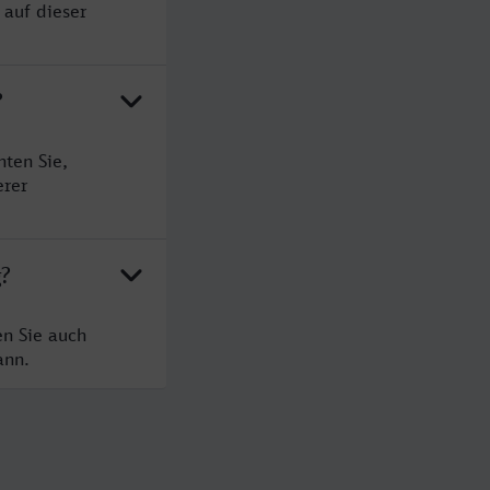
 auf dieser
?
ten Sie,
erer
g?
en Sie auch
ann.