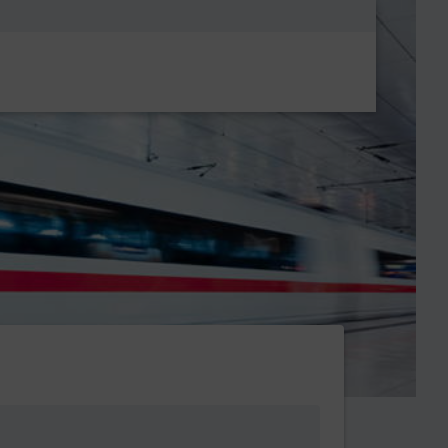
Metanavigatio