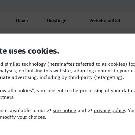
Dauer
Umstiege
Verkehrsmittel
4:51
2
STR,ICE
5:29
1
ICE,TR
4:59
1
NX,ICE