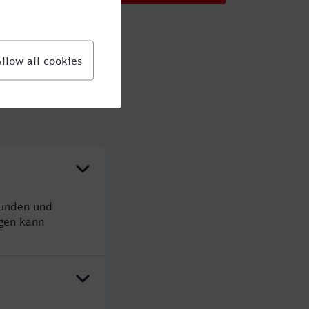
tunden und
gen kann