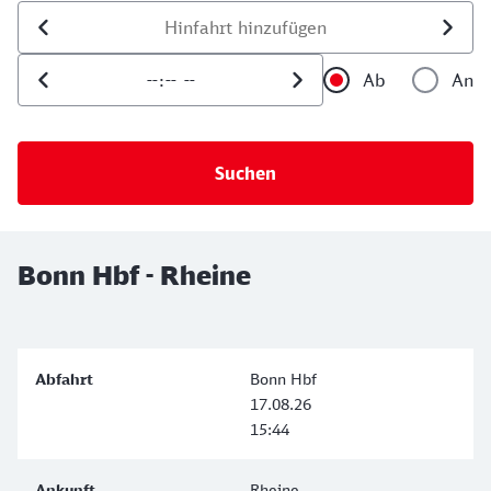
Datum der Hinfahrt
Uhrzeit der Hinfahrt
Ab
An
Uhrzeit als 
Uh
Bonn Hbf - Rheine
Bonn Hbf
17.08.26
15:44
Rheine