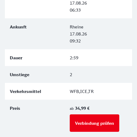
17.08.26
06:33
Rheine
17.08.26
09:32
2:59
2
WFB,ICE,TR
34,99 €
ab
Verbindung prüfen
für Preise 