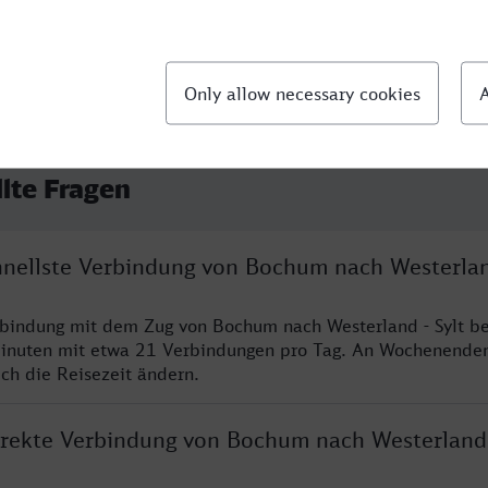
llte Fragen
chnellste Verbindung von Bochum nach Westerlan
rbindung mit dem Zug von Bochum nach Westerland - Sylt be
inuten mit etwa 21 Verbindungen pro Tag. An Wochenende
ich die Reisezeit ändern.
direkte Verbindung von Bochum nach Westerland 