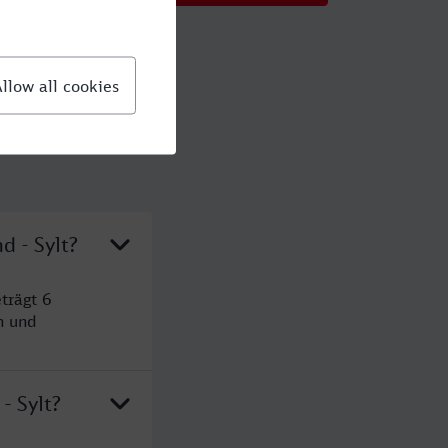
d - Sylt?
trägt 6
n und
- Sylt?