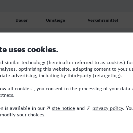
Dauer
Umstiege
Verkehrsmittel
6:50
1
ICE,VIA
7:24
3
NBE,RE,ICE
11:54
5
NBE,RE,ICE