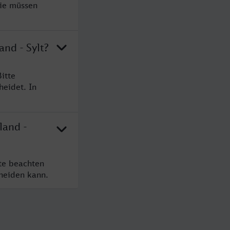
Sie müssen
nd - Sylt?
itte
heidet. In
land -
tte beachten
cheiden kann.