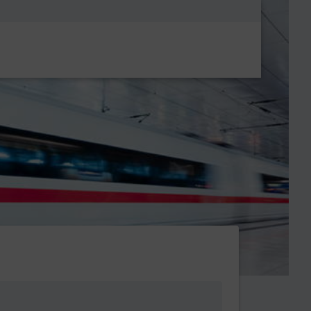
Metanavigatio