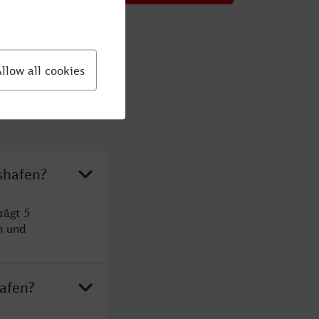
shafen?
rägt 5
n und
afen?