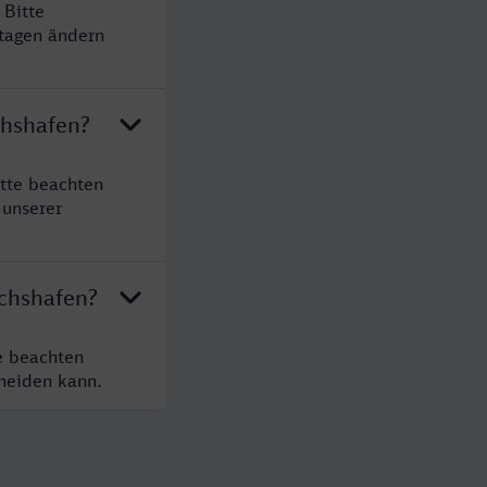
 Bitte
rtagen ändern
chshafen?
itte beachten
 unserer
ichshafen?
e beachten
cheiden kann.