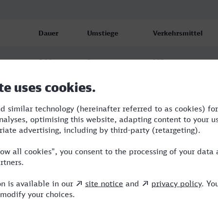
Dauer
Umstiege
Verkehrsmittel
5:28
2
ICE
5:37
2
RE,ICE
5:34
2
RE,ICE