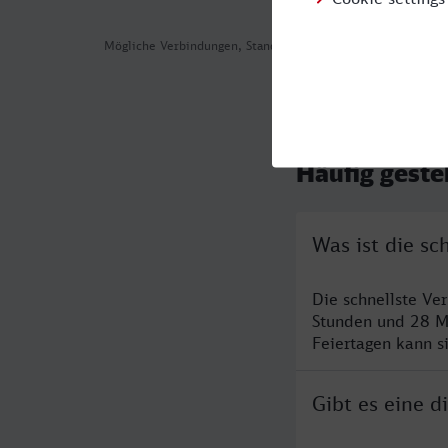
Mögliche Verbindungen, Stand: 2026-07-31 00:29
Häufig geste
Was ist die s
Die schnellste Ve
Stunden und 28 M
Feiertagen kann s
Gibt es eine 