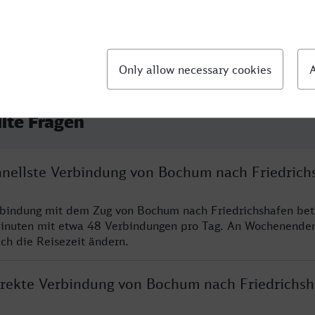
llte Fragen
chnellste Verbindung von Bochum nach Friedrich
rbindung mit dem Zug von Bochum nach Friedrichshafen bet
inuten mit etwa 48 Verbindungen pro Tag. An Wochenende
ich die Reisezeit ändern.
direkte Verbindung von Bochum nach Friedrichsh