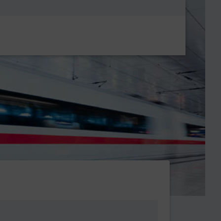
Metanavigatio