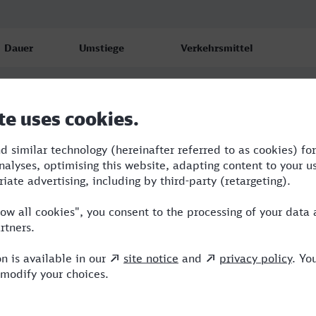
Dauer
Umstiege
Verkehrsmittel
7:35
3
RE,OE,ICE,VIA
8:43
2
RE,ICE,VIA
13:36
6
RB,RE,OE,ICE,VIA