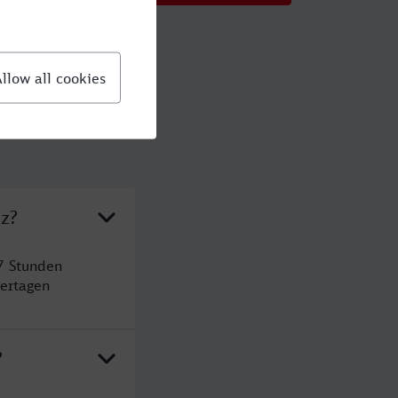
tz?
7 Stunden
ertagen
?