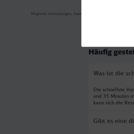
Mögliche Verbindungen, Stand: 2026-07-31 03:26
Häufig geste
Was ist die sc
Die schnellste Ve
und 35 Minuten m
kann sich die Rei
Gibt es eine d