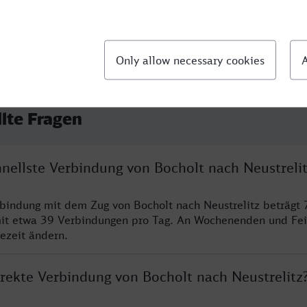
llte Fragen
hnellste Verbindung von Bocholt nach Neustreli
rbindung mit dem Zug von Bocholt nach Neustrelitz beträgt 
it etwa 39 Verbindungen pro Tag. An Wochenenden und Fei
sezeit ändern.
irekte Verbindung von Bocholt nach Neustrelitz