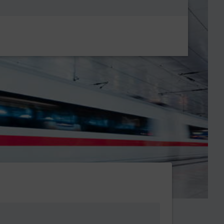
Metanavigatio