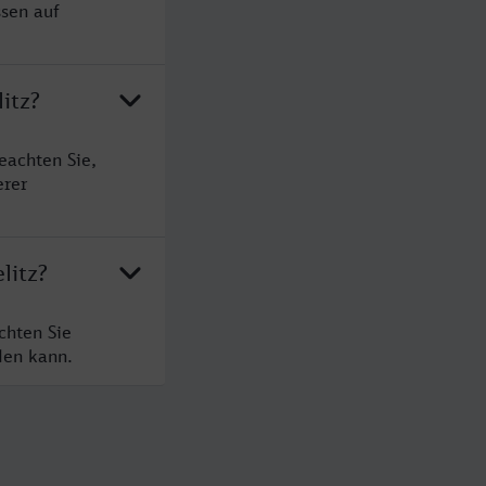
ssen auf
itz?
eachten Sie,
erer
litz?
chten Sie
den kann.