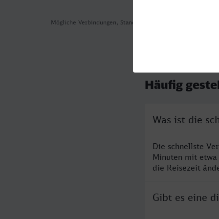
Mögliche Verbindungen, Stand: 2026-08-05 08:08
Häufig geste
Was ist die sc
Die schnellste Ve
Minuten mit etwa
die Reisezeit änd
Gibt es eine 