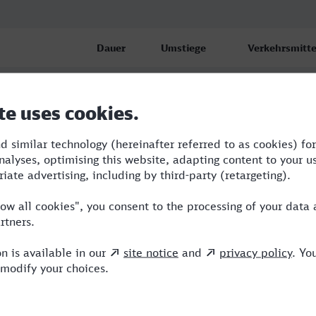
Dauer
Umstiege
Verkehrsmitte
3:42
1
S,IC
Westf)
5:50
3
BUS,VLX,RE,IC
Westf)
4:53
4
BUS,RE,RRB,I