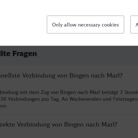
llte Fragen
hnellste Verbindung von Bingen nach Marl?
rbindung mit dem Zug von Bingen nach Marl beträgt 3 Stun
 30 Verbindungen pro Tag. An Wochenenden und Feiertagen 
ern.
direkte Verbindung von Bingen nach Marl?