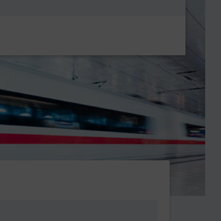
Metanavigatio