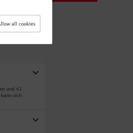
den und 42
kann sich