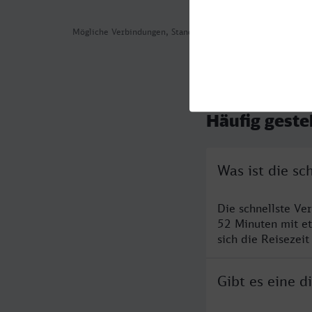
Mögliche Verbindungen, Stand: 2026-08-06 07:27
Häufig geste
Was ist die s
Die schnellste Ve
52 Minuten mit e
sich die Reisezeit
Gibt es eine 