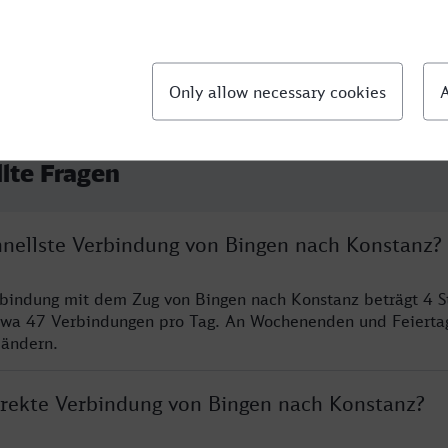
llte Fragen
chnellste Verbindung von Bingen nach Konstanz?
rbindung mit dem Zug von Bingen nach Konstanz beträgt 4 
twa 47 Verbindungen pro Tag. An Wochenenden und Feierta
 ändern.
direkte Verbindung von Bingen nach Konstanz?