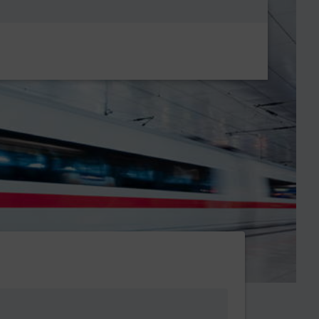
Metanavigatio