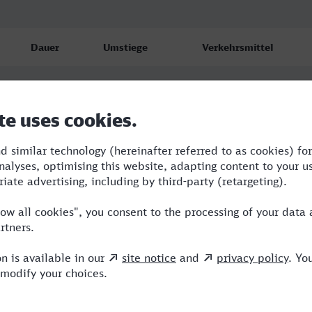
Dauer
Umstiege
Verkehrsmittel
4:52
3
SBB,RE,ICE,IC
6:08
2
RE,ICE
5:50
3
RE,ICE,TR