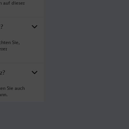
n auf dieser
z?
hten Sie,
erer
z?
ten Sie auch
ann.