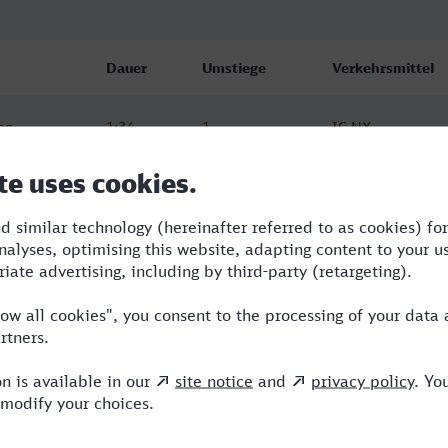
Dauer
Umstiege
Verkehrsmittel
en
1:34
1
IC,NX
en
2:22
0
TR
en
1:56
2
RE,ICE,NX