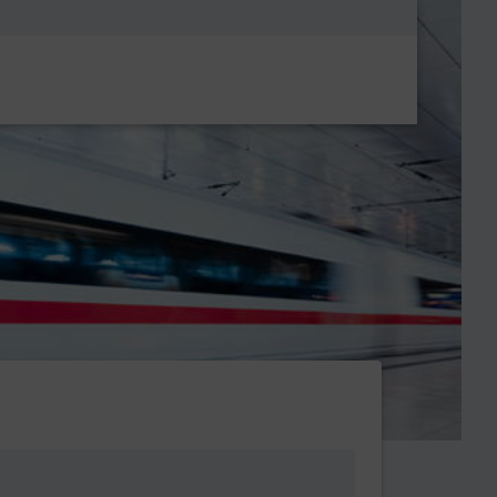
Metanavigatio