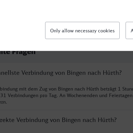
llte Fragen
chnellste Verbindung von Bingen nach Hürth?
rbindung mit dem Zug von Bingen nach Hürth beträgt 1 Stu
 31 Verbindungen pro Tag. An Wochenenden und Feiertagen 
ern.
direkte Verbindung von Bingen nach Hürth?