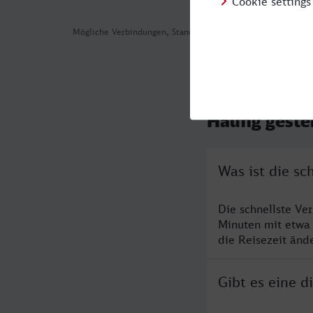
Mögliche Verbindungen, Stand: 2026-08-04 01:54
Häufig geste
Was ist die s
Die schnellste Ve
Minuten mit etwa
die Reisezeit änd
Gibt es eine 