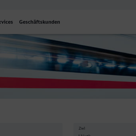
rvices
Geschäftskunden
h-Kalscheuren
Ziel