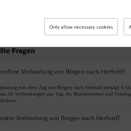
llte Fragen
chnellste Verbindung von Bingen nach Herford?
rbindung mit dem Zug von Bingen nach Herford beträgt 4 S
twa 40 Verbindungen pro Tag. An Wochenenden und Feierta
 ändern.
direkte Verbindung von Bingen nach Herford?