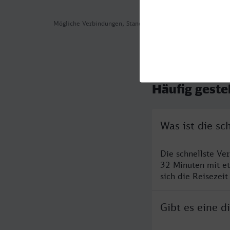
Mögliche Verbindungen, Stand: 2026-07-30 04:43
Häufig geste
Was ist die s
Die schnellste Ve
32 Minuten mit e
sich die Reisezeit
Gibt es eine 