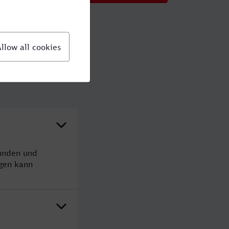
tunden und
gen kann