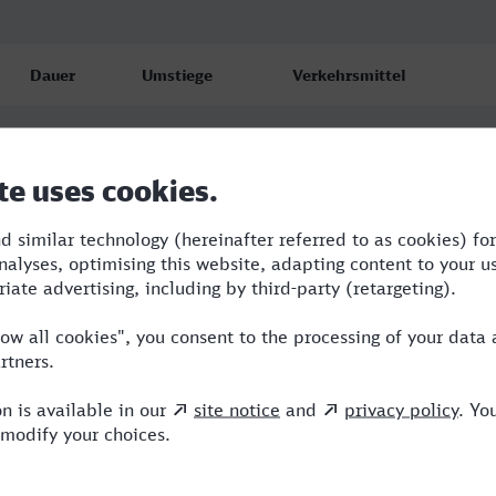
Dauer
Umstiege
Verkehrsmittel
4:32
1
IC,NX
5:59
4
ERB,NX,TR
7:40
4
BUS,RE,ERB,ICE,NX