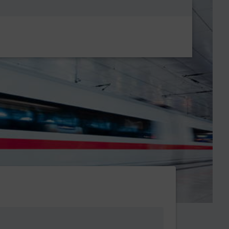
Metanavigatio