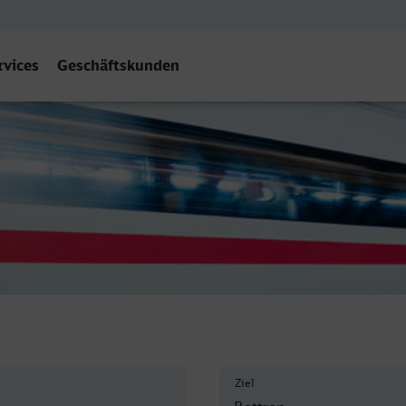
rvices
Geschäftskunden
rop Hbf
Ziel