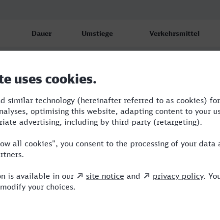
Dauer
Umstiege
Verkehrsmittel
3:08
2
RRB,IC,ICE
3:35
2
RRB,ICE
3:30
3
RE,RRB,ICE