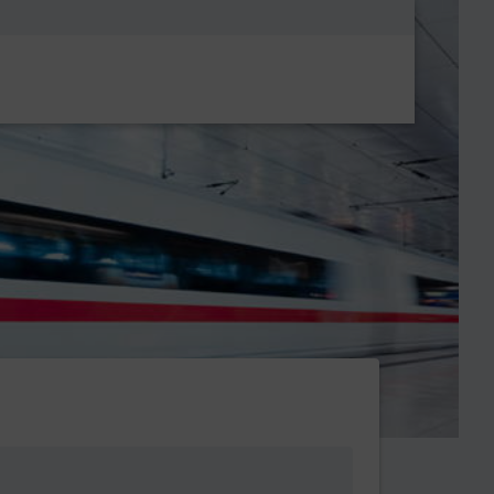
Metanavigatio