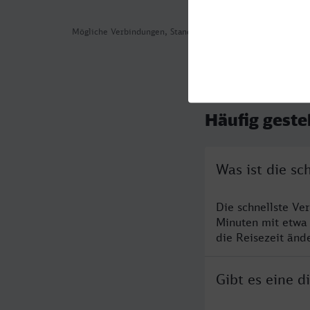
Mögliche Verbindungen, Stand: 2026-08-02 02:13
Häufig geste
Was ist die s
Die schnellste Ve
Minuten mit etwa
die Reisezeit änd
Gibt es eine 