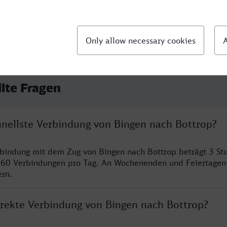
llte Fragen
chnellste Verbindung von Bingen nach Bottrop?
rbindung mit dem Zug von Bingen nach Bottrop beträgt 3 S
 60 Verbindungen pro Tag. An Wochenenden und Feiertagen 
ern.
direkte Verbindung von Bingen nach Bottrop?