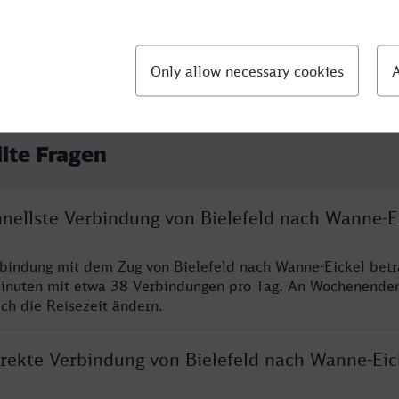
llte Fragen
hnellste Verbindung von Bielefeld nach Wanne-E
rbindung mit dem Zug von Bielefeld nach Wanne-Eickel betr
inuten mit etwa 38 Verbindungen pro Tag. An Wochenende
ich die Reisezeit ändern.
irekte Verbindung von Bielefeld nach Wanne-Eic