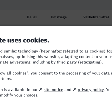
Dauer
Umstiege
Verkehrsmittel
1:47
1
ERB
1:53
1
RE,NX
1:53
1
RE,NX