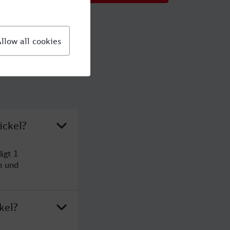
ickel?
ägt 1
n und
kel?