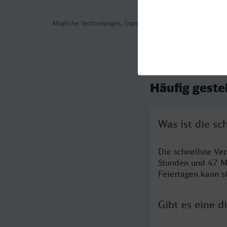
Mögliche Verbindungen, Stand: 2026-08-04 06:15
Häufig geste
Was ist die sc
Die schnellste Ve
Stunden und 47 M
Feiertagen kann s
Gibt es eine d