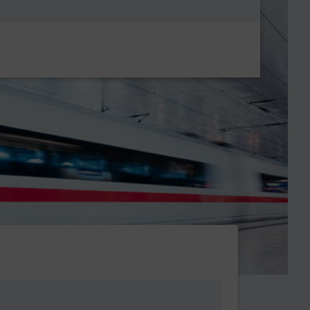
Metanavigatio