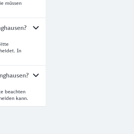
Sie müssen
inghausen?
itte
heidet. In
linghausen?
te beachten
cheiden kann.