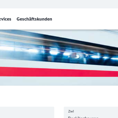
rvices
Geschäftskunden
usen Hbf
Ziel