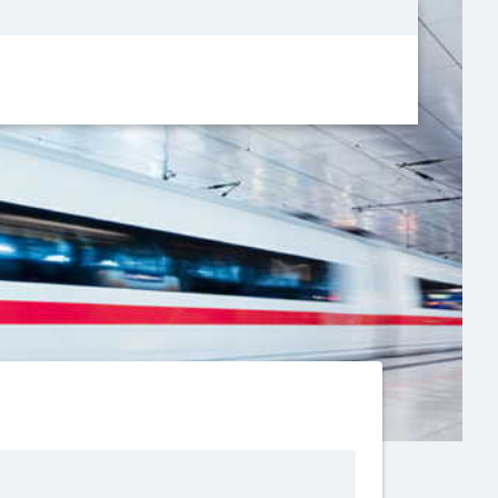
Metanavigatio