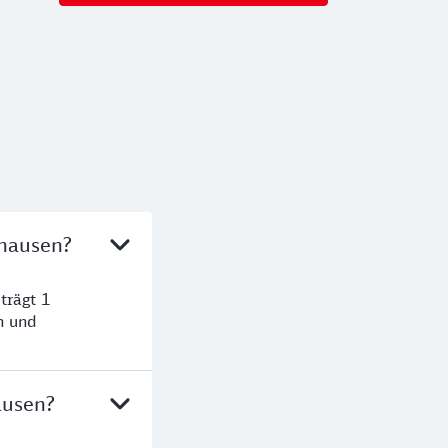
ghausen?
trägt 1
n und
ausen?