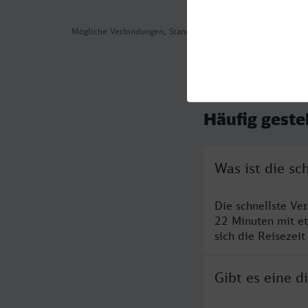
Mögliche Verbindungen, Stand: 2026-08-07 05:26
Häufig geste
Was ist die sc
Die schnellste Ve
22 Minuten mit e
sich die Reisezeit
Gibt es eine d