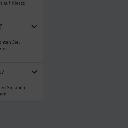
n auf dieser
?
chten Sie,
erer
u?
ten Sie auch
ann.