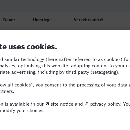
Dauer
Umstiege
Verkehrsmittel
7:22
2
RE,ICE
8:15
5
BUS,RE,ARV,NX,ICE
10:39
4
RE,ARV,ICE