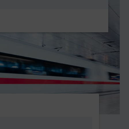
Metanavigatio