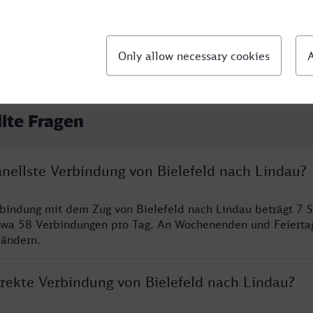
llte Fragen
hnellste Verbindung von Bielefeld nach Lindau?
rbindung mit dem Zug von Bielefeld nach Lindau beträgt 7 
twa 58 Verbindungen pro Tag. An Wochenenden und Feierta
 ändern.
irekte Verbindung von Bielefeld nach Lindau?