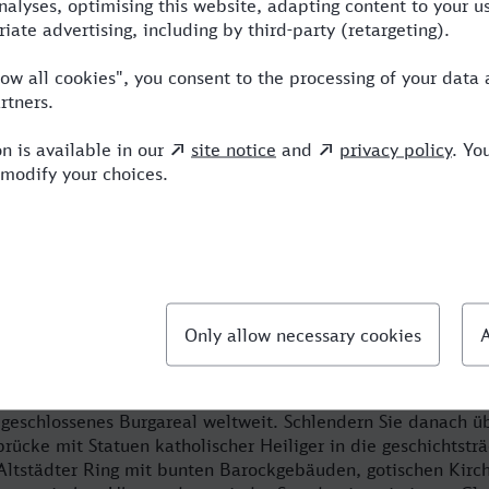
von Berlin nach Prag - die Goldene Sta
der Moldau ist ein beliebtes Ziel für Städtereisen. Am beste
g und verbringen dort ein fantastisches Wochenende. Die ts
 zu einer lebendigen Metropole entwickelt, die es zu entde
Stadt" oder "Stadt der hundert Türme" bezeichnet wird, ersc
ich das Stadtbild vom Berg Hradschin aus anschauen: Die Ei
llgegenwärtig. Natürlich ist auch die Prager Burg ausgespro
s geschlossenes Burgareal weltweit. Schlendern Sie danach 
sbrücke mit Statuen katholischer Heiliger in die geschichtsträ
 Altstädter Ring mit bunten Barockgebäuden, gotischen Kirc