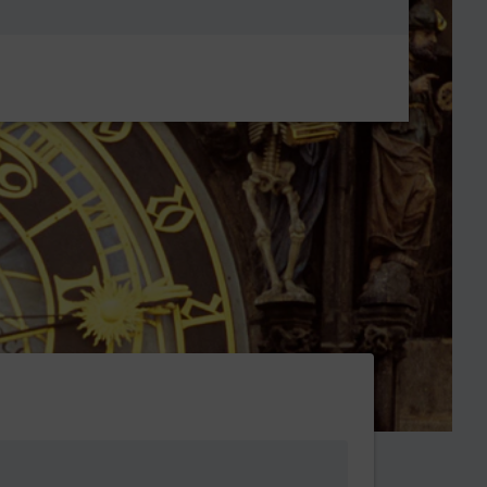
Metanavigatio