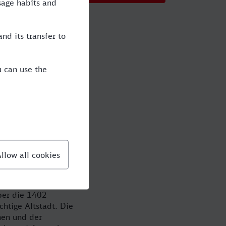
dt erwartet
n reisen Sie per Zug
chechische
cken gilt. Warum
hließt sich ganz
nflüsse des Barocks
chen sehenswert, gilt
über die 1402
chtige Altstadt. Die
hen und der