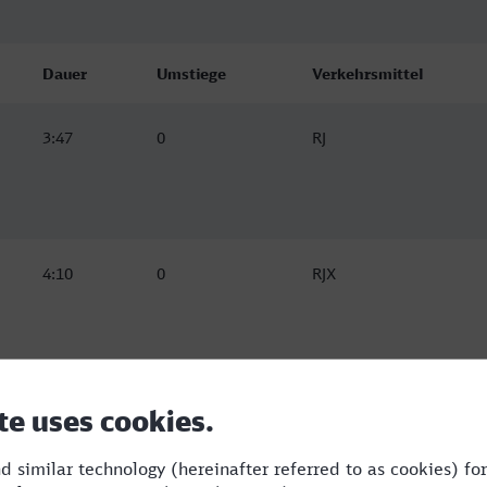
Dauer
Umstiege
Verkehrsmittel
3:47
0
RJ
4:10
0
RJX
4:03
0
RJ