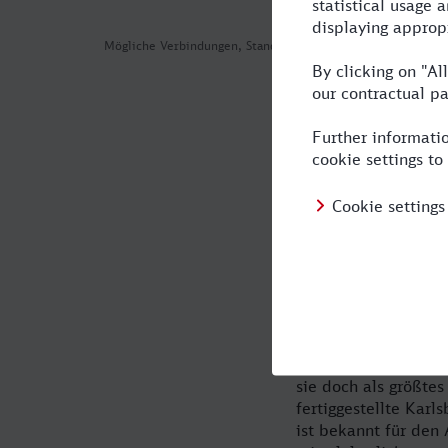
Mögliche Verbindungen, Stand: 2026-08-04 00:32
Mit dem Zug 
Sie!
Prag - die Stadt an 
von Berlin nach Pra
Hauptstadt hat sich
Prag als "Goldenen 
einfach, wenn Sie s
und der Gotik sind a
sie doch als größte
fertiggestellte Karl
ist bekannt für den