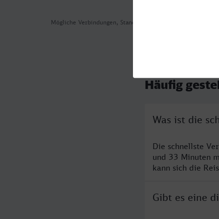
Mögliche Verbindungen, Stand: 2026-08-05 09:19
Häufig geste
Was ist die sc
Die schnellste Ve
und 33 Minuten m
kann sich die Rei
Gibt es eine d