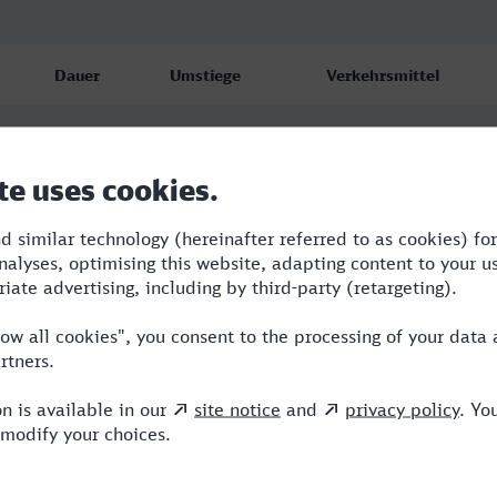
Dauer
Umstiege
Verkehrsmittel
5:33
0
ICE
5:53
1
RE,ICE
11:32
2
RB,VLX,ICE