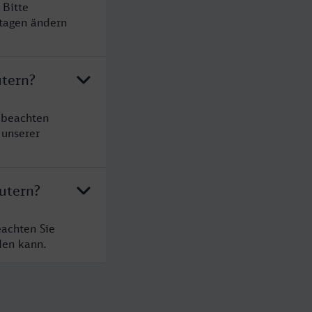
 Bitte
rtagen ändern
utern?
e beachten
 unserer
autern?
eachten Sie
den kann.