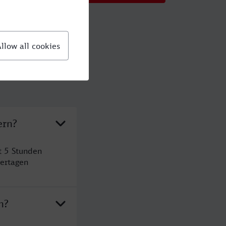
ern?
t 5 Stunden
ertagen
n?