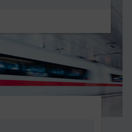
Metanavigatio