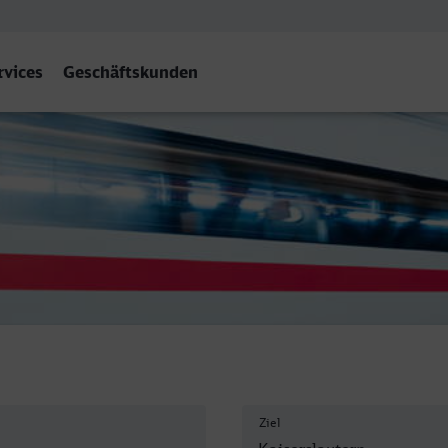
rvices
Geschäftskunden
n Hbf
Ziel