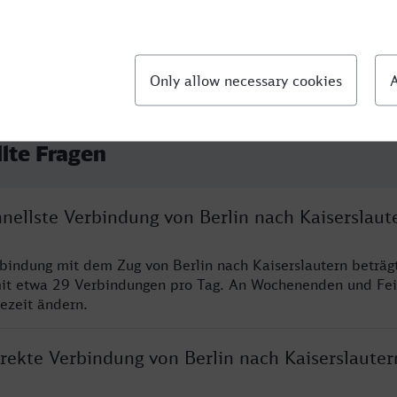
llte Fragen
hnellste Verbindung von Berlin nach Kaiserslaut
rbindung mit dem Zug von Berlin nach Kaiserslautern beträg
it etwa 29 Verbindungen pro Tag. An Wochenenden und Fei
sezeit ändern.
irekte Verbindung von Berlin nach Kaiserslauter