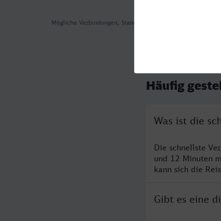
Mögliche Verbindungen, Stand: 2026-08-03 17:44
Häufig geste
Was ist die s
Die schnellste V
und 12 Minuten m
kann sich die Rei
Gibt es eine 