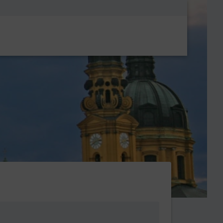
Metanavigatio