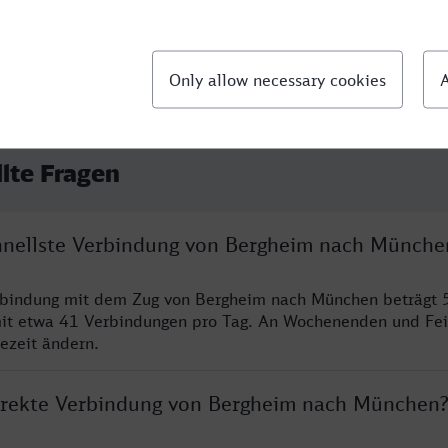
llte Fragen
chnellste Verbindung von Bergheim nach Münche
erbindung mit dem Zug von Bergheim nach München beträgt 
it etwa 41 Verbindungen pro Tag. An Wochenenden und Fei
sezeit ändern.
direkte Verbindung von Bergheim nach München