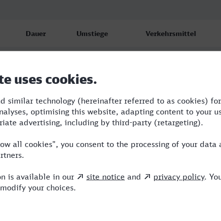
Dauer
Umstiege
Verkehrsmittel
5:12
2
RB,S,ICE
5:14
1
RB,ICE
5:17
2
RB,ICE