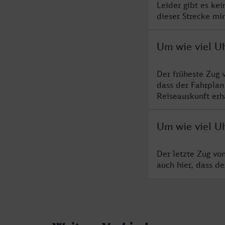
Leider gibt es ke
dieser Strecke mi
Um wie viel U
Der früheste Zug 
dass der Fahrplan
Reiseauskunft erha
Um wie viel U
Der letzte Zug vo
auch hier, dass d