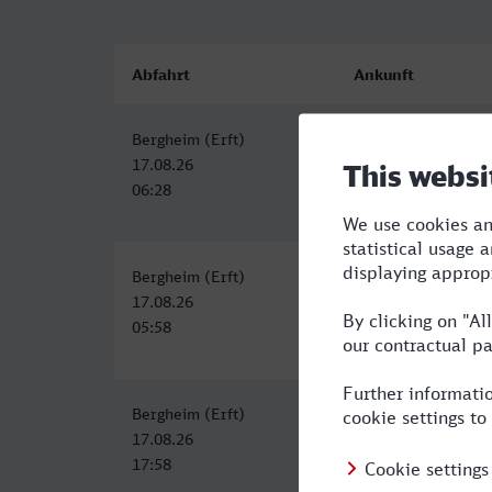
Abfahrt
Ankunft
Bergheim (Erft)
München Hbf
17.08.26
17.08.26
06:28
11:40
Bergheim (Erft)
München Hbf
17.08.26
17.08.26
05:58
11:12
Bergheim (Erft)
München Hbf
17.08.26
17.08.26
17:58
23:15