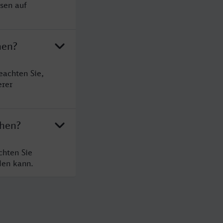
sen auf
hen?
eachten Sie,
erer
chen?
chten Sie
den kann.