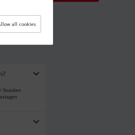
n?
5 Stunden
ertagen
?