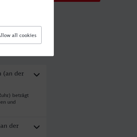
 (an der
uhr) beträgt
den und
(an der