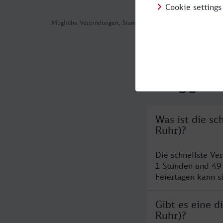
Mögliche Verbindungen, Stand: 2026-08-08 02:05
Häufig geste
Was ist die s
Ruhr)?
Die schnellste Ve
1 Stunden und 49
Feiertagen kann s
Gibt es eine 
Ruhr)?