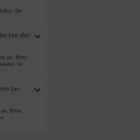
uhr). Sie
im (an der
hr ab. Bitte
heidet. In
eim (an
ab. Bitte
en