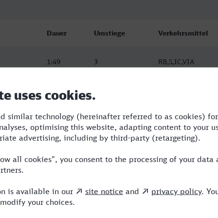
Dauer
Umstiege
Verkehrsmittel
1:49
3
RB,S,IC,VIA
1:58
1
RB,NX
1:58
1
RB,NX