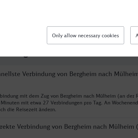
llte Fragen
chnellste Verbindung von Bergheim nach Mülheim
rbindung mit dem Zug von Bergheim nach Mülheim (an der R
 Minuten mit etwa 27 Verbindungen pro Tag. An Wochenen
ich die Reisezeit ändern.
direkte Verbindung von Bergheim nach Mülheim 