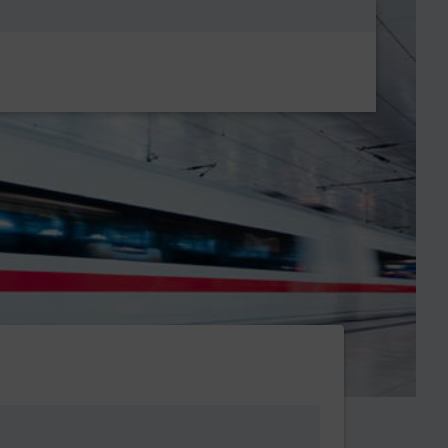
Metanavigatio