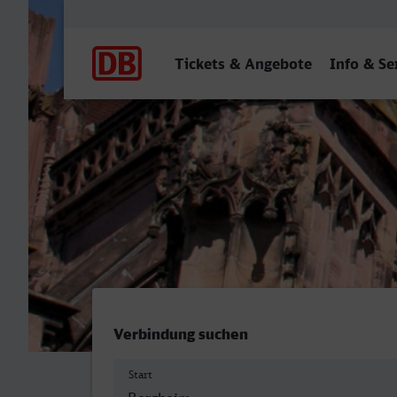
Hauptnavigation
Tickets & Angebote
Info & Se
Bergheim (Erft) - Freibur
Verbindung suchen
Start