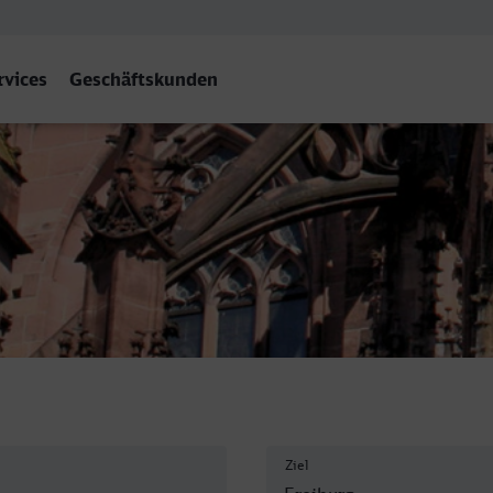
rvices
Geschäftskunden
g (Breisgau) Hbf/ZOB
Ziel