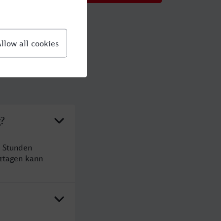
g?
5 Stunden
rtagen kann