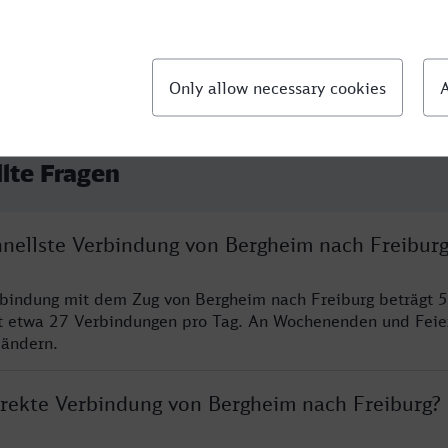
llte Fragen
chnellste Verbindung von Bergheim nach Freibur
rbindung mit dem Zug von Bergheim nach Freiburg beträgt 
t etwa 27 Verbindungen pro Tag. An Wochenenden und Feie
 ändern.
direkte Verbindung von Bergheim nach Freiburg?