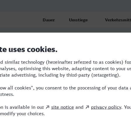
Dauer
Umstiege
Verkehrsmitt
bf/ZOB
5:02
3
RB,BUS,ICE
bf/ZOB
5:02
3
RB,BUS,ICE
f
5:43
4
RB,BUS,RE,I