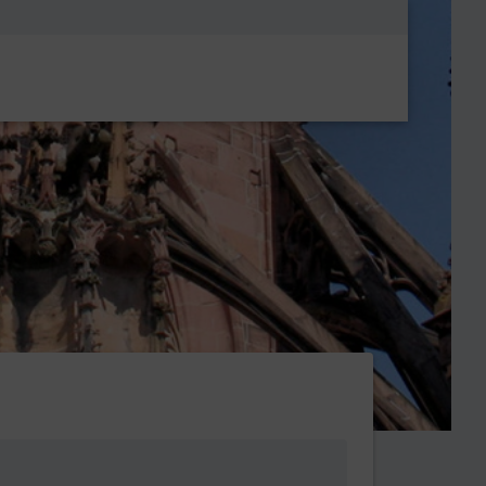
Metanavigatio