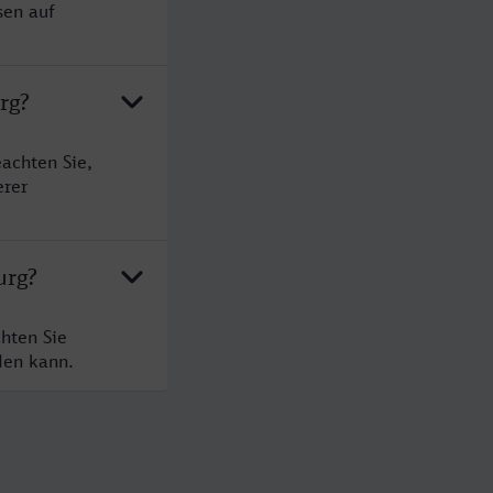
sen auf
rg?
achten Sie,
erer
urg?
hten Sie
den kann.