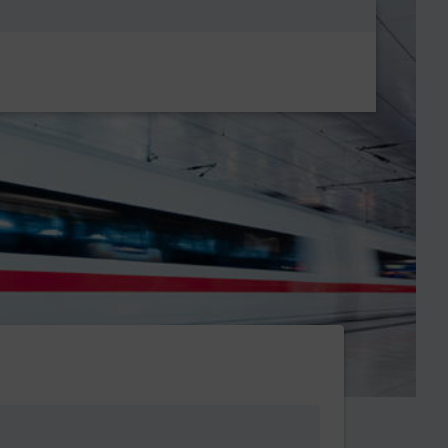
Metanavigatio