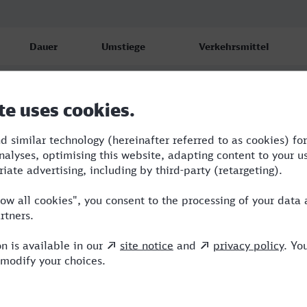
Dauer
Umstiege
Verkehrsmittel
3:50
1
RB,ICE
4:16
1
RB,ICE
4:19
1
RB,ICE