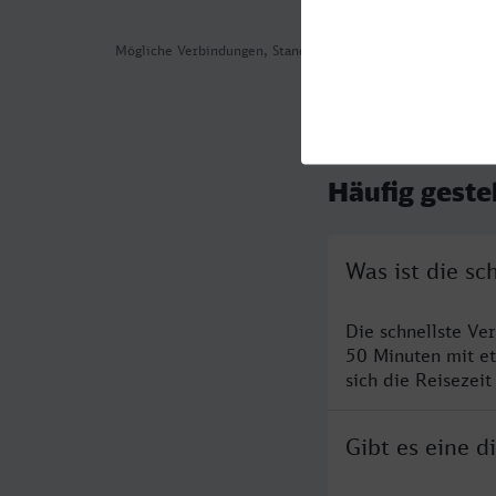
Mögliche Verbindungen, Stand: 2026-08-01 04:18
Häufig geste
Was ist die s
Die schnellste V
50 Minuten mit e
sich die Reisezeit
Gibt es eine 