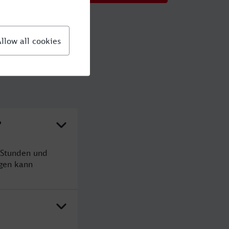
?
 Stunden und
gen kann