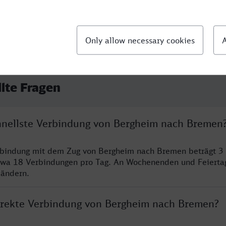
llte Fragen
chnellste Verbindung von Bergheim nach Bremen
erbindung mit dem Zug von Bergheim nach Bremen beträgt 3
twa 18 Verbindungen pro Tag. An Wochenenden und Feierta
 ändern.
direkte Verbindung von Bergheim nach Bremen?