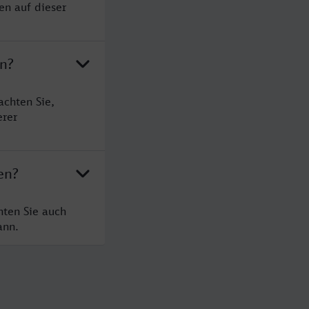
en auf dieser
en?
achten Sie,
erer
en?
hten Sie auch
ann.