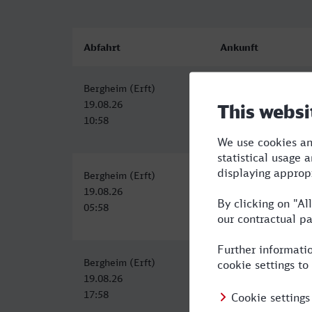
Abfahrt
Ankunft
Bergheim (Erft)
Brandenburg Hbf
19.08.26
19.08.26
10:58
18:00
Bergheim (Erft)
Brandenburg Hbf
19.08.26
19.08.26
05:58
13:50
Bergheim (Erft)
Brandenburg Hbf
19.08.26
20.08.26
17:58
05:02