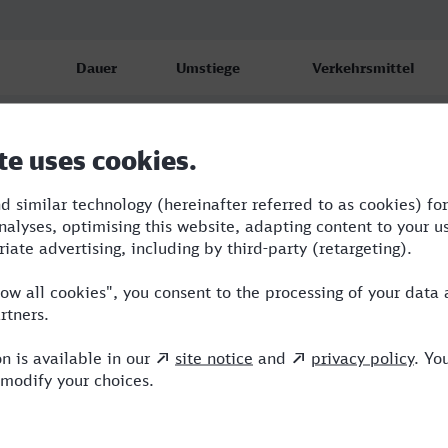
Dauer
Umstiege
Verkehrsmittel
7:02
4
RB,ICE,IC
7:52
4
RB,RE,OE,ICE
11:04
5
RB,RE,OE,ICE