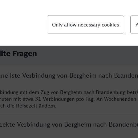
llte Fragen
chnellste Verbindung von Bergheim nach Brande
erbindung mit dem Zug von Bergheim nach Brandenburg betr
nuten mit etwa 31 Verbindungen pro Tag. An Wochenenden
ich die Reisezeit ändern.
direkte Verbindung von Bergheim nach Brandenb