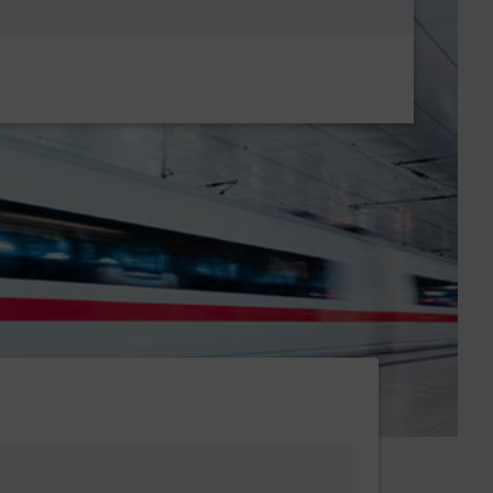
Metanavigatio