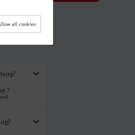
nburg?
ägt 7
 und
urg?