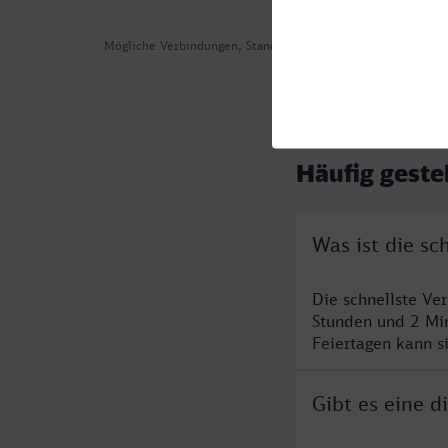
Mögliche Verbindungen, Stand: 2026-08-05 05:29
Häufig geste
Was ist die s
Die schnellste V
Stunden und 2 Mi
Feiertagen kann s
Gibt es eine 