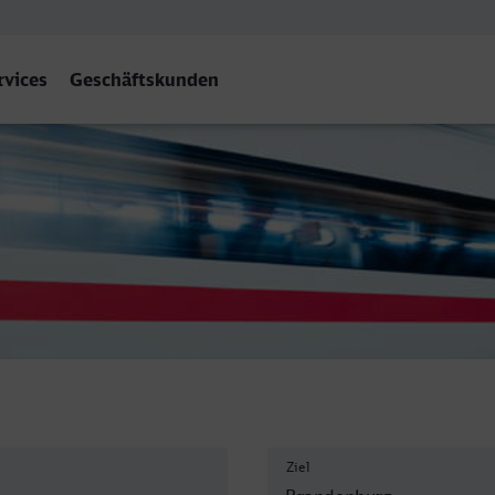
rvices
Geschäftskunden
burg Hbf
Ziel