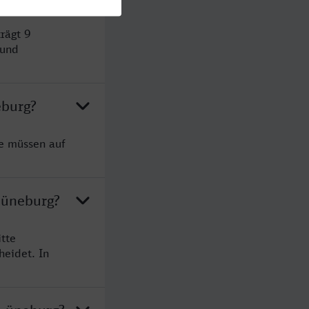
rägt 9
 und
eburg?
ie müssen auf
Lüneburg?
tte
heidet. In