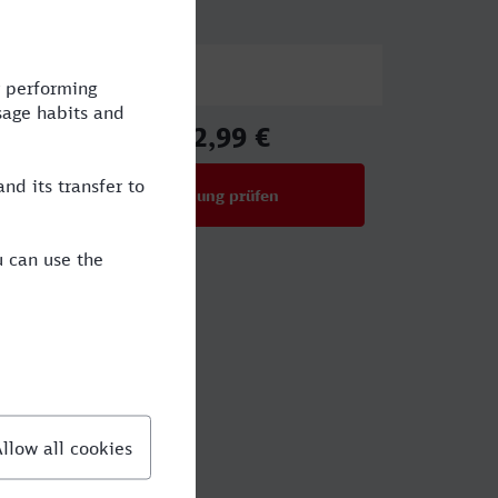
Preis
152,99 €
ab
Verbindung prüfen
für Preise ab 152,99 €
üneburg?