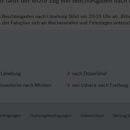
hr fährt der letzte Zug von Berchtesgaden nach
n Berchtesgaden nach Lüneburg fährt um 20:19 Uhr ab. Bit
ss der Fahrplan sich an Wochenenden und Feiertagen unters
 Lüneburg
nach Düsseldorf
Rosenheim nach Minden
von Lübeck nach Freiburg
edingungen
Nutzungsbedingungen
Datenschutz
Vertrag 