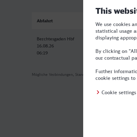
Abfahrt
Ankunft
Berchtesgaden Hbf
Lüneburg
16.08.26
16.08.26
06:19
15:25
Mögliche Verbindungen, Stand: 2026-08-02 01:16
Häufig geste
Was ist die s