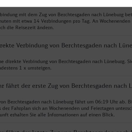
rbindung mit dem Zug von Berchtesgaden nach Lüneburg bet
nuten mit etwa 14 Verbindungen pro Tag. An Wochenenden
ich die Reisezeit ändern.
direkte Verbindung von Berchtesgaden nach Lün
ine direkte Verbindung von Berchtesgaden nach Lüneburg. S
ndestens 1 x umsteigen.
hr fährt der erste Zug von Berchtesgaden nach 
von Berchtesgaden nach Lüneburg fährt um 06:19 Uhr ab. Bi
s der Fahrplan sich an Wochenenden und Feiertagen untersc
nft erhalten Sie alle Informationen auf einen Blick.