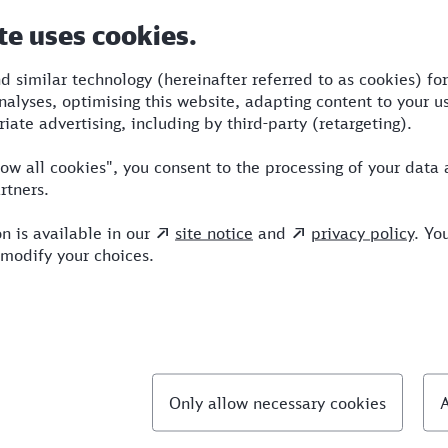
Dauer
Umstiege
Verkehrsmittel
9:06
2
BRB,ICE,EC
llte Fragen
chnellste Verbindung von Berchtesgaden nach L