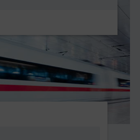
Metanavigatio