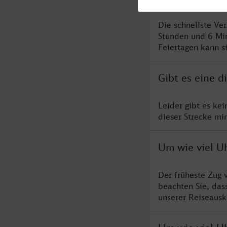
Die schnellste Ve
Stunden und 6 Mi
Feiertagen kann s
Gibt es eine 
Leider gibt es ke
dieser Strecke mi
Um wie viel U
Der früheste Zug 
beachten Sie, das
unserer Reiseausku