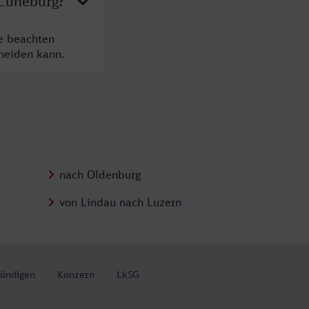
 Lüneburg?
te beachten
cheiden kann.
nach Oldenburg
von Lindau nach Luzern
kündigen
Konzern
LkSG