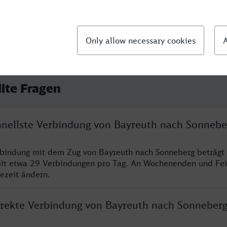
llte Fragen
chnellste Verbindung von Bayreuth nach Sonnebe
rbindung mit dem Zug von Bayreuth nach Sonneberg beträgt
it etwa 29 Verbindungen pro Tag. An Wochenenden und Fei
sezeit ändern.
direkte Verbindung von Bayreuth nach Sonneber