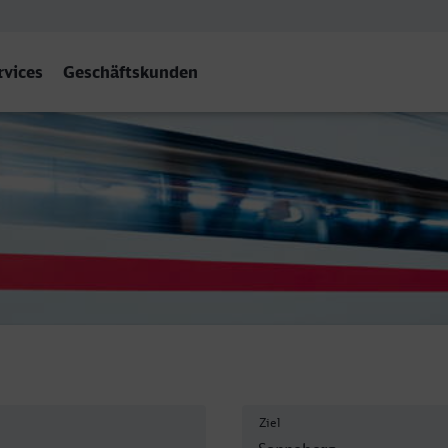
rvices
Geschäftskunden
(Thür) Hbf
Ziel