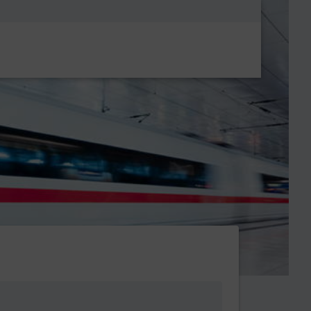
Metanavigatio