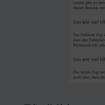
Leider gibt es ke
dieser Strecke mi
Um wie viel U
Der früheste Zug 
dass der Fahrplan
Reiseauskunft erha
Um wie viel U
Der letzte Zug vo
auch hier, dass d