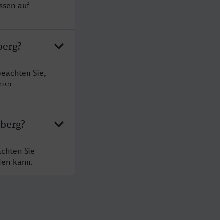
ssen auf
berg?
beachten Sie,
erer
eberg?
achten Sie
den kann.