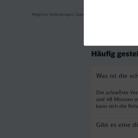
Mögliche Verbindungen, Stand: 2026-08-05 05:25
Häufig geste
Was ist die s
Die schnellste Ve
und 48 Minuten m
kann sich die Rei
Gibt es eine 