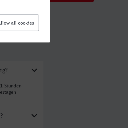
rg?
 1 Stunden
ertagen
g?