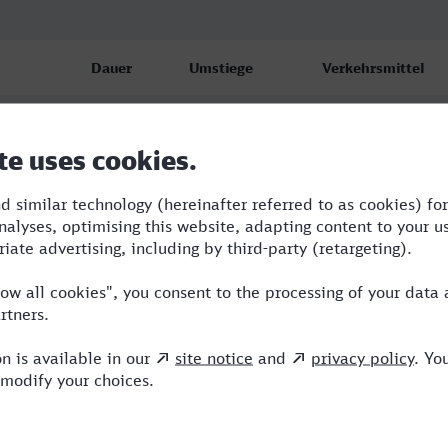
Dauer
Umstiege
Verkehrsmittel
1:48
1
RE
1:52
1
RE
1:50
1
RE