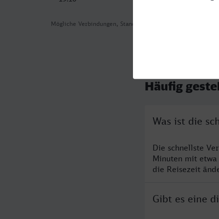
Mögliche Verbindungen, Stand: 2026-08-05 17:05
Häufig geste
Was ist die s
Die schnellste Ve
Minuten mit etwa
die Reisezeit änd
Gibt es eine 