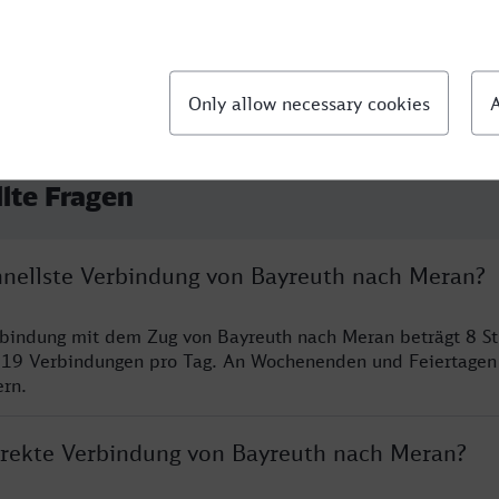
llte Fragen
chnellste Verbindung von Bayreuth nach Meran?
rbindung mit dem Zug von Bayreuth nach Meran beträgt 8 S
 19 Verbindungen pro Tag. An Wochenenden und Feiertagen 
ern.
direkte Verbindung von Bayreuth nach Meran?