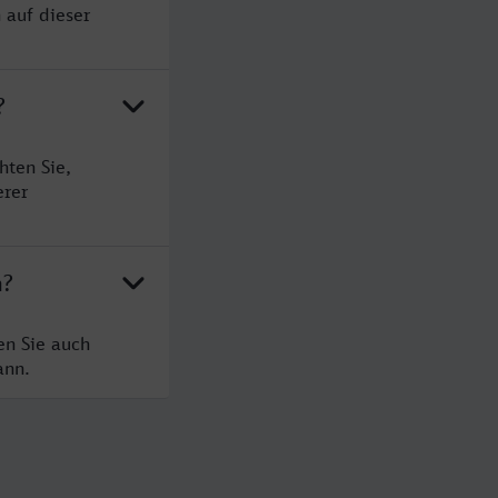
 auf dieser
?
hten Sie,
erer
n?
en Sie auch
ann.