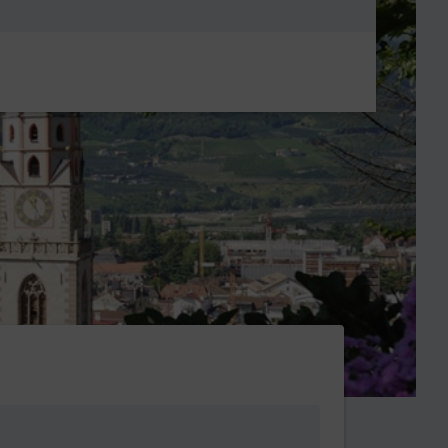
Metanavigatio