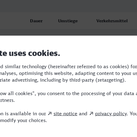
Dauer
Umstiege
Verkehrsmittel
ran
8:05
3
BUS,R,RJ,ICE
ran
8:05
3
BUS,R,RJ,ICE
ran
13:35
6
BUS,R,BRB,REX,ICE