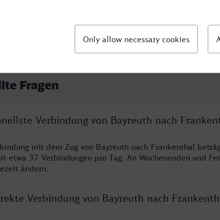
llte Fragen
chnellste Verbindung von Bayreuth nach Franken
rbindung mit dem Zug von Bayreuth nach Frankenthal beträ
it etwa 37 Verbindungen pro Tag. An Wochenenden und Fei
sezeit ändern.
direkte Verbindung von Bayreuth nach Frankenth