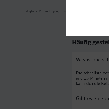
Mögliche Verbindungen, Stand: 2026-08-06 04:37
Häufig geste
Was ist die s
Die schnellste Ve
und 13 Minuten m
kann sich die Rei
Gibt es eine 