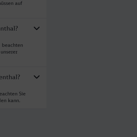
müssen auf
enthal?
e beachten
 unserer
enthal?
eachten Sie
den kann.