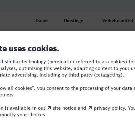
Dauer
Umstiege
Verkehrsmittel
al Hbf
5:13
4
BUS,RE,S,ICE
al Hbf
5:42
2
BUS,RE,ICE
al Hbf
8:57
3
BUS,RE,ARV,ICE