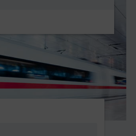
Metanavigatio