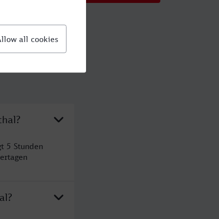
thal?
gt 5 Stunden
ertagen
al?