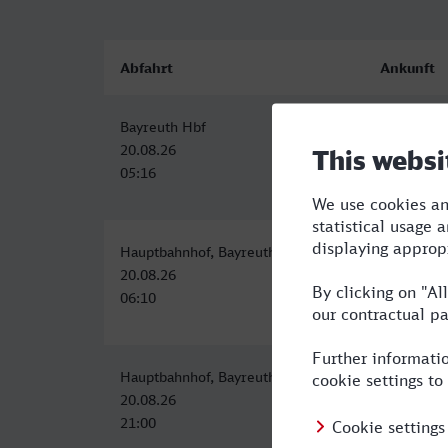
Abfahrt
Ankunft
Bayreuth Hbf
Frankenth
20.08.26
20.08.26
05:16
10:29
Hauptbahnhof, Bayreuth
Frankenth
20.08.26
20.08.26
06:10
11:52
Hauptbahnhof, Bayreuth
Frankenth
20.08.26
21.08.26
21:00
05:57