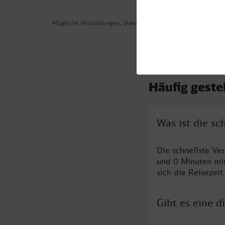
Mögliche Verbindungen, Stand: 2026-08-04 05:02
Häufig geste
Was ist die s
Die schnellste V
und 0 Minuten mi
sich die Reisezeit
Gibt es eine 