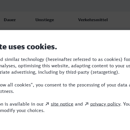
Dauer
Umstiege
Verkehrsmittel
5:00
3
RRB,ICE,NX
5:18
3
R,RE,ICE,NX
10:42
2
R,RE,ICE