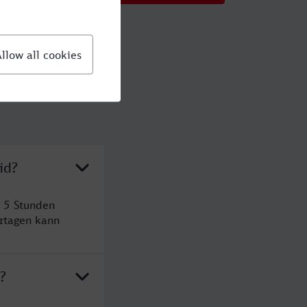
id?
 5 Stunden
rtagen kann
?