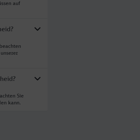
üssen auf
heid?
 beachten
 unserer
cheid?
achten Sie
den kann.