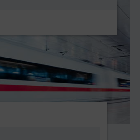
Metanavigatio