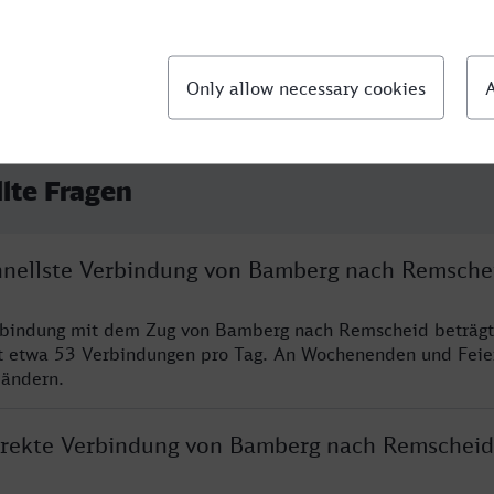
llte Fragen
chnellste Verbindung von Bamberg nach Remsche
erbindung mit dem Zug von Bamberg nach Remscheid beträgt
t etwa 53 Verbindungen pro Tag. An Wochenenden und Feie
 ändern.
direkte Verbindung von Bamberg nach Remscheid