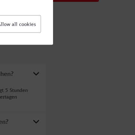
chen?
gt 5 Stunden
ertagen
en?