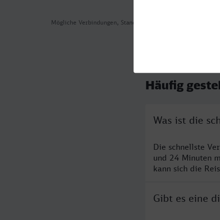
Mögliche Verbindungen, Stand: 2026-08-04 12:12
Häufig geste
Was ist die s
Die schnellste V
und 24 Minuten m
kann sich die Rei
Gibt es eine 