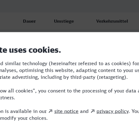
Dauer
Umstiege
Verkehrsmittel
5:24
3
RE,VLX,ICE
5:48
3
RE,VLX,ICE
5:39
3
RE,VLX,ICE