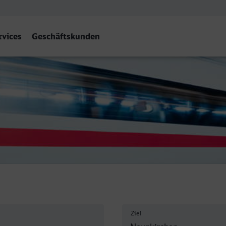
rvices
Geschäftskunden
aar) Hbf
Ziel