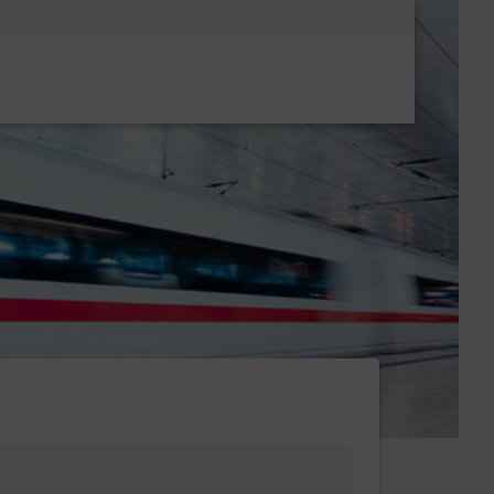
Metanavigatio