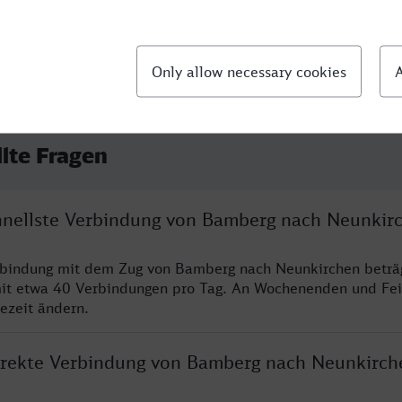
llte Fragen
chnellste Verbindung von Bamberg nach Neunkir
erbindung mit dem Zug von Bamberg nach Neunkirchen beträ
it etwa 40 Verbindungen pro Tag. An Wochenenden und Fei
sezeit ändern.
direkte Verbindung von Bamberg nach Neunkirch