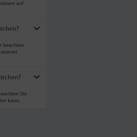
müssen auf
irchen?
e beachten
 unserer
irchen?
beachten Sie
den kann.