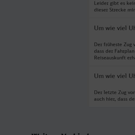
Leider gibt es ke
dieser Strecke mi
Um wie viel U
Der früheste Zug 
dass der Fahrplan
Reiseauskunft erha
Um wie viel U
Der letzte Zug vo
auch hier, dass d