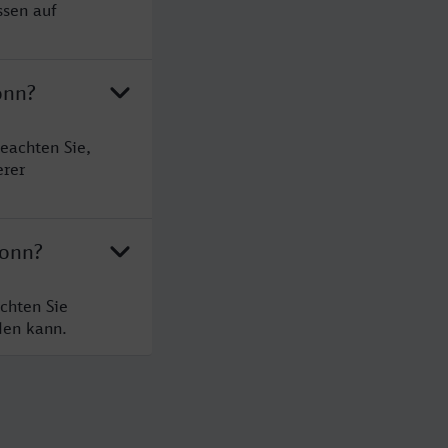
ssen auf
onn?
eachten Sie,
erer
ronn?
chten Sie
den kann.