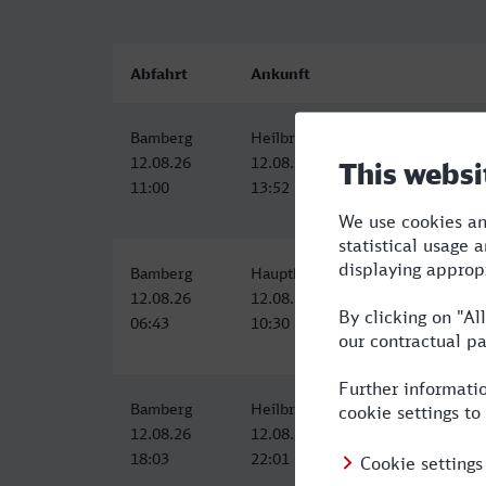
Abfahrt
Ankunft
Bamberg
Heilbronn Hbf
12.08.26
12.08.26
11:00
13:52
Bamberg
Hauptbahnhof/Busbahnhof, Heilb
12.08.26
12.08.26
06:43
10:30
Bamberg
Heilbronn Hbf
12.08.26
12.08.26
18:03
22:01