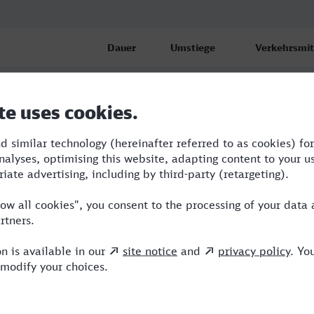
Dauer
Umstiege
Verkehrsmit
2:52
1
RE,IC
ronn
3:47
3
BUS,ARV,ICE
3:58
2
RE,ICE