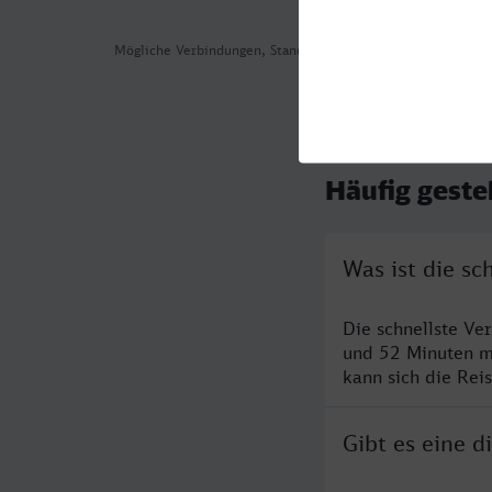
Mögliche Verbindungen, Stand: 2026-07-29 12:13
Häufig geste
Was ist die s
Die schnellste Ve
und 52 Minuten m
kann sich die Rei
Gibt es eine 