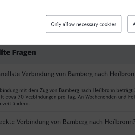
llte Fragen
chnellste Verbindung von Bamberg nach Heilbron
rbindung mit dem Zug von Bamberg nach Heilbronn beträgt 
it etwa 30 Verbindungen pro Tag. An Wochenenden und Fei
sezeit ändern.
direkte Verbindung von Bamberg nach Heilbronn