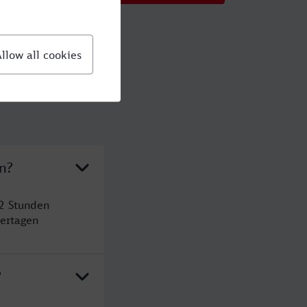
n?
2 Stunden
ertagen
?