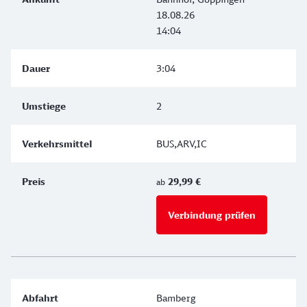
18.08.26
14:04
3:04
2
BUS,ARV,IC
29,99 €
ab
Verbindung prüfen
für Preise 
Bamberg