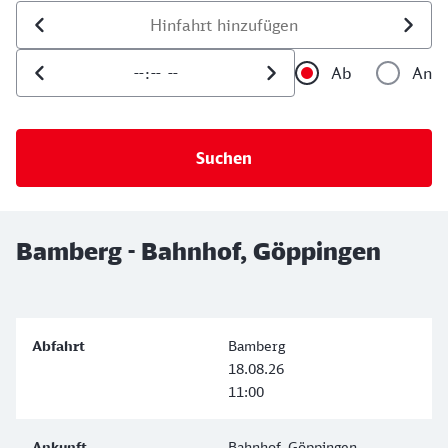
Datum der Hinfahrt
Uhrzeit der Hinfahrt
Ab
An
Uhrzeit als 
Uh
Bamberg - Bahnhof, Göppingen
Bamberg
18.08.26
11:00
Bahnhof, Göppingen