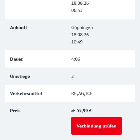
18.08.26
06:43
Göppingen
18.08.26
10:49
4:06
2
RE,AG,ICE
55,99 €
ab
Verbindung prüfen
für Preise 