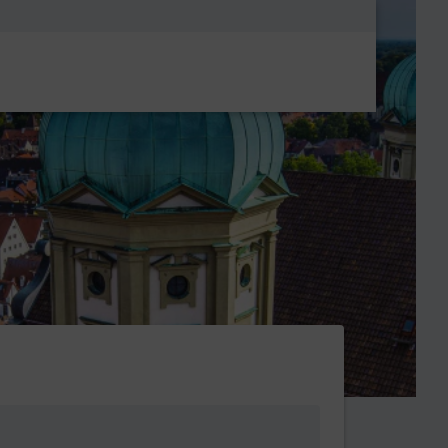
Metanavigatio