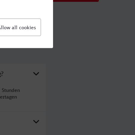
g?
1 Stunden
ertagen