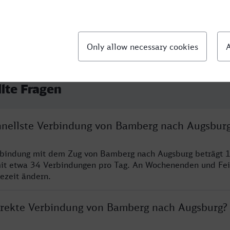
llte Fragen
chnellste Verbindung von Bamberg nach Augsbur
erbindung mit dem Zug von Bamberg nach Augsburg beträgt 
it etwa 34 Verbindungen pro Tag. An Wochenenden und Fei
sezeit ändern.
direkte Verbindung von Bamberg nach Augsburg?