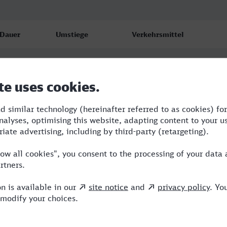
Dauer
Umstiege
Verkehrsmittel
1:55
1
RE,ICE
3:12
2
RE,ICE
2:05
1
RE,ICE