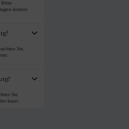
 Bitte
rtagen ändern
rg?
achten Sie,
erer
urg?
hten Sie
den kann.