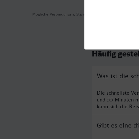
Mögliche Verbindungen, Stand: 2026-08-03 15:28
Häufig geste
Was ist die s
Die schnellste V
und 55 Minuten m
kann sich die Rei
Gibt es eine 