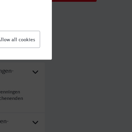
ngen-
wenningen
ochenenden
en-