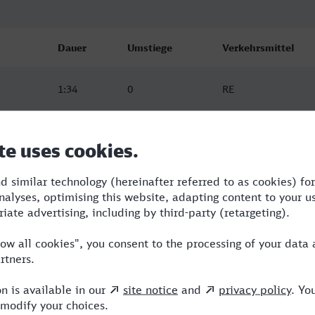
Dauer
Umstiege
Verkehrsmittel
1:34
0
RE
1:36
0
RE
1:34
0
RE