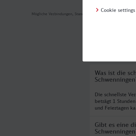
Mögliche Verbindungen, Stand: 2026-08-04 09:42
Häufig geste
Was ist die sc
Schwenningen
Die schnellste V
beträgt 1 Stunde
und Feiertagen ka
Gibt es eine 
Schwenningen