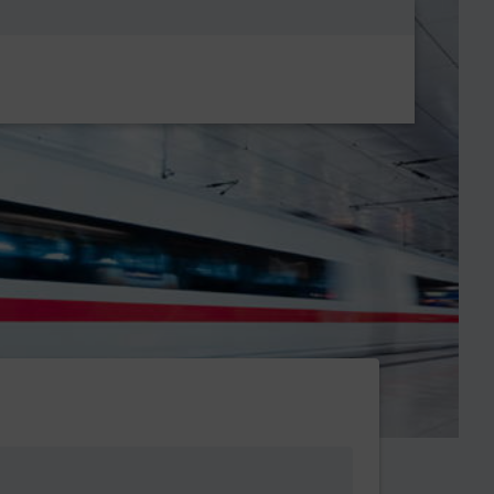
Metanavigatio