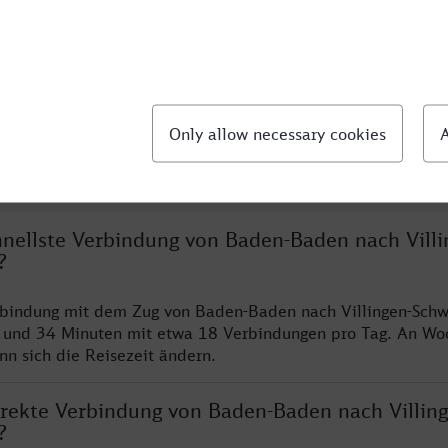
llte Fragen
hnellste Verbindung von Baden-Baden nach Villi
?
erbindung mit dem Zug von Baden-Baden nach Villingen-Sch
n und 34 Minuten mit etwa 18 Verbindungen pro Tag. An W
nn sich die Reisezeit ändern.
direkte Verbindung von Baden-Baden nach Villing
?