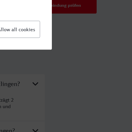
Verbindung prüfen
für Preise ab 26,50 €
lingen?
rägt 2
n und
ingen?