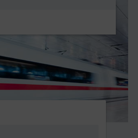
Metanavigatio