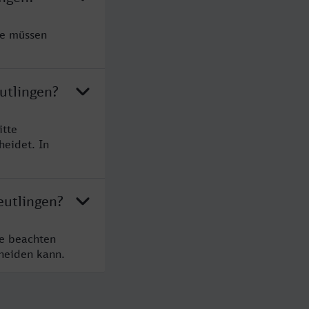
ie müssen
utlingen?
itte
heidet. In
eutlingen?
te beachten
cheiden kann.