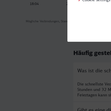
18:04
20:51
Mögliche Verbindungen, Stand: 2026-07-30 05:04
Häufig geste
Was ist die s
Die schnellste Ve
Stunden und 32 M
Feiertagen kann s
Gibt es eine 