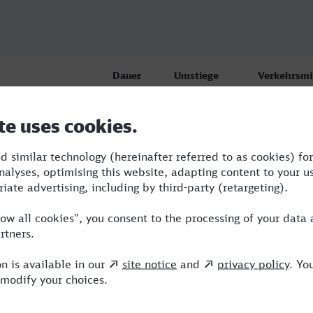
Dauer
Umstiege
Verkehrsmi
tlingen
2:32
2
BUS,RE,ARV
tlingen
2:58
2
BUS,RE,ARV
tlingen
2:47
2
BUS,RE,ARV