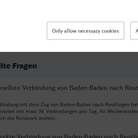
llte Fragen
chnellste Verbindung von Baden-Baden nach Reut
rbindung mit dem Zug von Baden-Baden nach Reutlingen bet
inuten mit etwa 36 Verbindungen pro Tag. An Wochenende
ich die Reisezeit ändern.
direkte Verbindung von Baden-Baden nach Reutl