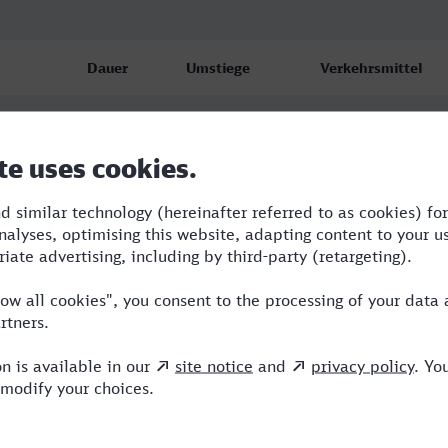
Dauer
Umstiege
Verkehrsmittel
6:33
2
BUS,RE,ICE
6:33
2
BUS,RE,ICE
6:55
3
BUS,ICE,ALX