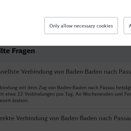
llte Fragen
chnellste Verbindung von Baden-Baden nach Pas
erbindung mit dem Zug von Baden-Baden nach Passau beträg
it etwa 22 Verbindungen pro Tag. An Wochenenden und Fei
sezeit ändern.
direkte Verbindung von Baden-Baden nach Passa