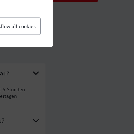
sau?
t 6 Stunden
ertagen
u?