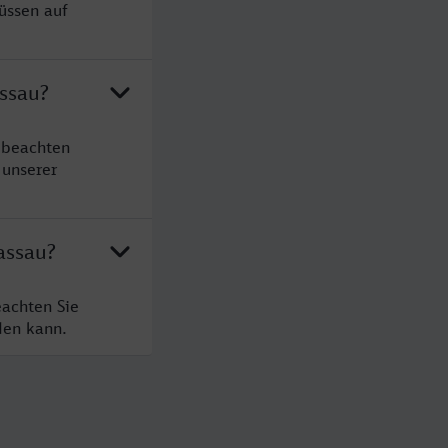
üssen auf
ssau?
 beachten
 unserer
assau?
eachten Sie
den kann.