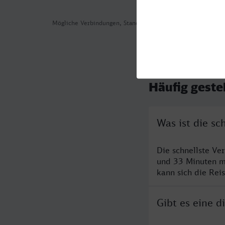
Mögliche Verbindungen, Stand: 2026-08-05 08:55
Häufig geste
Was ist die s
Die schnellste V
und 33 Minuten m
kann sich die Rei
Gibt es eine 