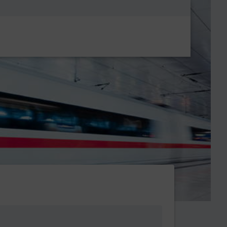
Metanavigatio