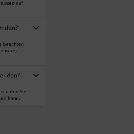
müssen auf
enden?
e beachten
 unserer
Menden?
eachten Sie
den kann.