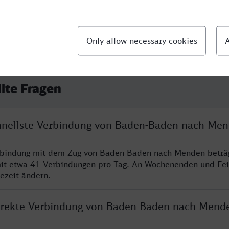
llte Fragen
chnellste Verbindung von Baden-Baden nach Me
erbindung mit dem Zug von Baden-Baden nach Menden beträ
it etwa 41 Verbindungen pro Tag. An Wochenenden und Fei
sezeit ändern.
direkte Verbindung von Baden-Baden nach Mend