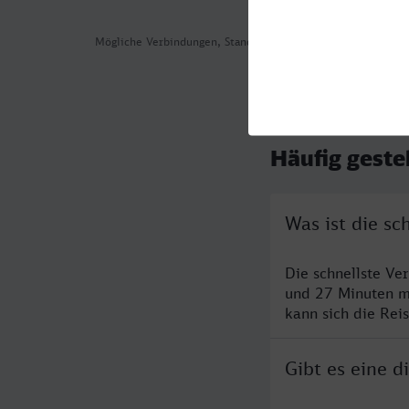
Mögliche Verbindungen, Stand: 2026-08-05 05:56
Häufig geste
Was ist die s
Die schnellste V
und 27 Minuten m
kann sich die Rei
Gibt es eine 