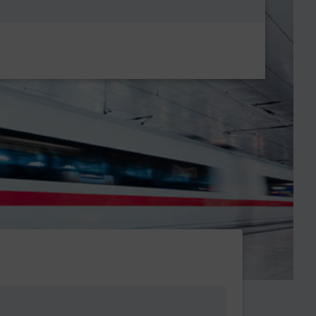
Metanavigatio