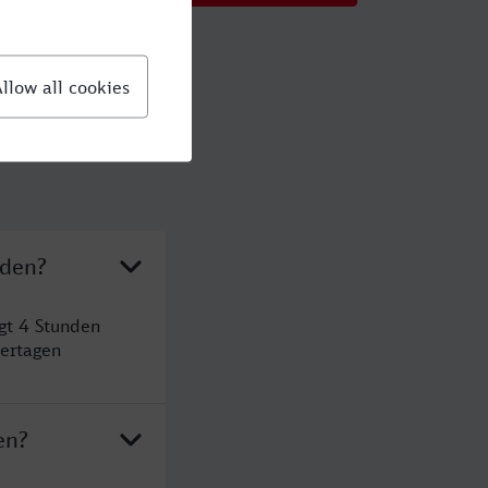
nden?
gt 4 Stunden
ertagen
en?