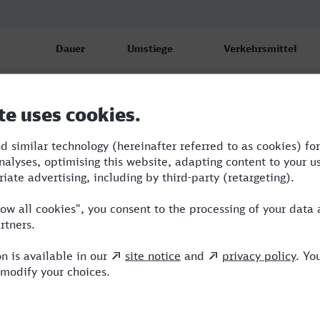
Dauer
Umstiege
Verkehrsmittel
4:27
4
RB,RE,ICE
4:33
2
RB,RE,ICE
5:05
4
RB,RE,ICE