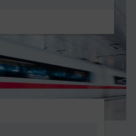
Metanavigatio