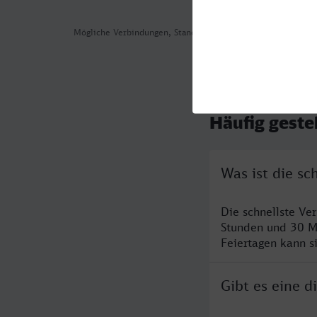
Mögliche Verbindungen, Stand: 2026-08-05 11:24
Häufig geste
Was ist die s
Die schnellste V
Stunden und 30 M
Feiertagen kann s
Gibt es eine 