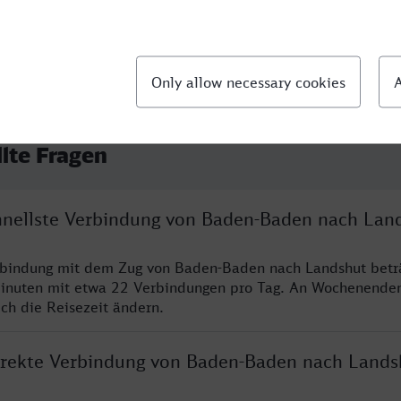
llte Fragen
chnellste Verbindung von Baden-Baden nach Lan
erbindung mit dem Zug von Baden-Baden nach Landshut betr
inuten mit etwa 22 Verbindungen pro Tag. An Wochenende
ich die Reisezeit ändern.
direkte Verbindung von Baden-Baden nach Lands