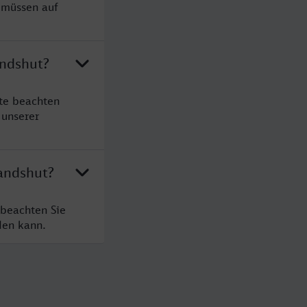
 müssen auf
andshut?
te beachten
 unserer
andshut?
 beachten Sie
den kann.