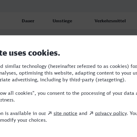
Dauer
Umstiege
Verkehrsmittel
4:30
1
RE,ICE
4:30
1
RE,ICE
4:50
2
ICE,ALX