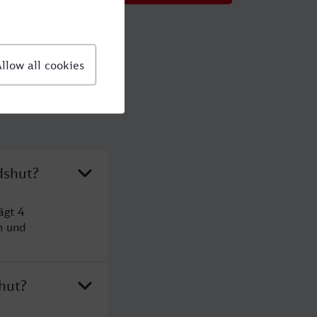
dshut?
ägt 4
n und
hut?