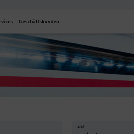
rvices
Geschäftskunden
Bay) Hbf
Ziel