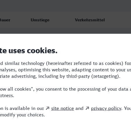
Dauer
Umstiege
Verkehrsmittel
3:57
3
RE,RRB,ICE
4:21
1
RRB,ICE
3:57
3
RE,RRB,ICE