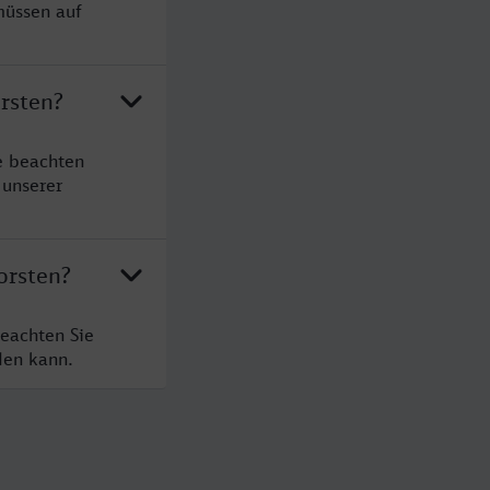
müssen auf
rsten?
e beachten
 unserer
orsten?
eachten Sie
den kann.