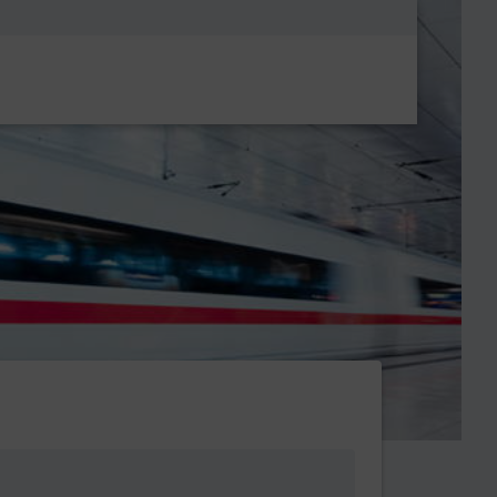
Metanavigatio