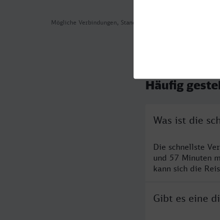
Mögliche Verbindungen, Stand: 2026-07-28 09:57
Häufig geste
Was ist die s
Die schnellste V
und 57 Minuten m
kann sich die Rei
Gibt es eine 