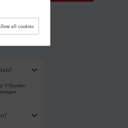
sten?
gt 3 Stunden
ertagen
en?