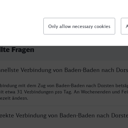
llte Fragen
chnellste Verbindung von Baden-Baden nach Dor
erbindung mit dem Zug von Baden-Baden nach Dorsten beträ
it etwa 31 Verbindungen pro Tag. An Wochenenden und Fei
sezeit ändern.
direkte Verbindung von Baden-Baden nach Dorst