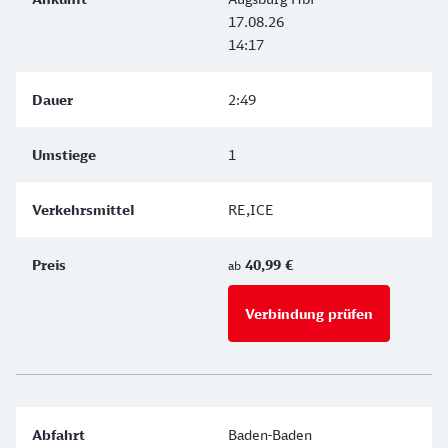
17.08.26
14:17
2:49
1
RE,ICE
40,99 €
ab
Verbindung prüfen
für Preise 
Baden-Baden