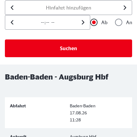
Datum der Hinfahrt
Uhrzeit der Hinfahrt
Ab
An
Uhrzeit als 
Uh
Baden-Baden - Augsburg Hbf
Baden-Baden
17.08.26
11:28
Augsburg Hbf