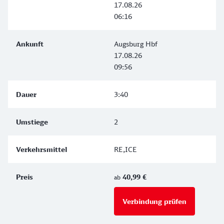
17.08.26
06:16
Augsburg Hbf
17.08.26
09:56
3:40
2
RE,ICE
40,99 €
ab
Verbindung prüfen
für Preise 