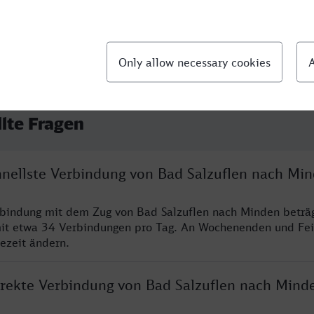
llte Fragen
chnellste Verbindung von Bad Salzuflen nach Mi
rbindung mit dem Zug von Bad Salzuflen nach Minden beträ
it etwa 34 Verbindungen pro Tag. An Wochenenden und Fei
sezeit ändern.
direkte Verbindung von Bad Salzuflen nach Mind