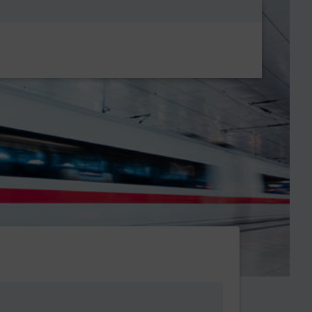
Metanavigatio