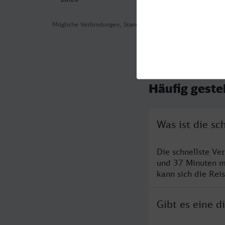
Mögliche Verbindungen, Stand: 2026-08-06 05:30
Häufig geste
Was ist die s
Die schnellste Ve
und 37 Minuten m
kann sich die Rei
Gibt es eine 