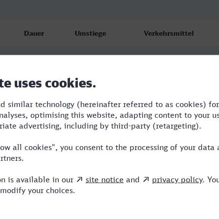
Dauer
Umstiege
Verkehrsmittel
0:37
1
ERB
0:50
1
WFB,ERB
0:48
1
WFB,ERB