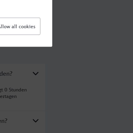
nden?
gt 0 Stunden
ertagen
en?