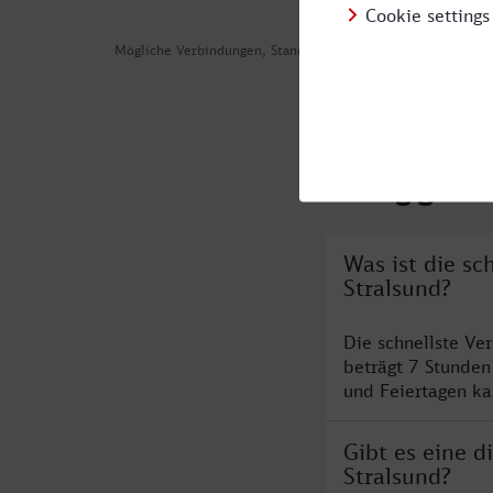
Mögliche Verbindungen, Stand: 2026-08-03 06:22
Häufig geste
Was ist die s
Stralsund?
Die schnellste V
beträgt 7 Stunde
und Feiertagen ka
Gibt es eine 
Stralsund?