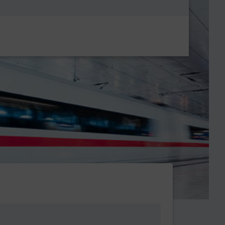
Metanavigatio