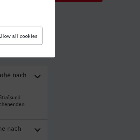
Höhe nach
Stralsund
ochenenden
he nach