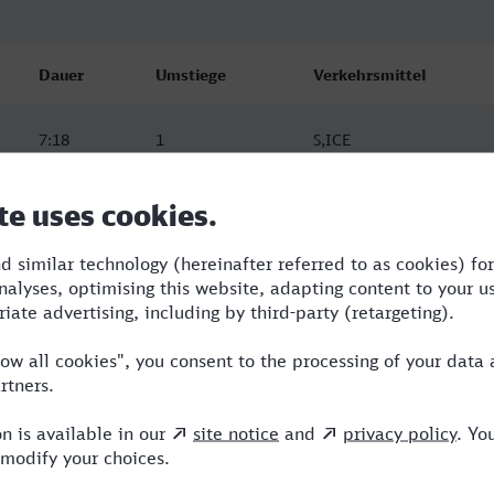
Dauer
Umstiege
Verkehrsmittel
7:18
1
S,ICE
7:39
1
RB,ICE
11:58
3
RB,RE,OE,ICE