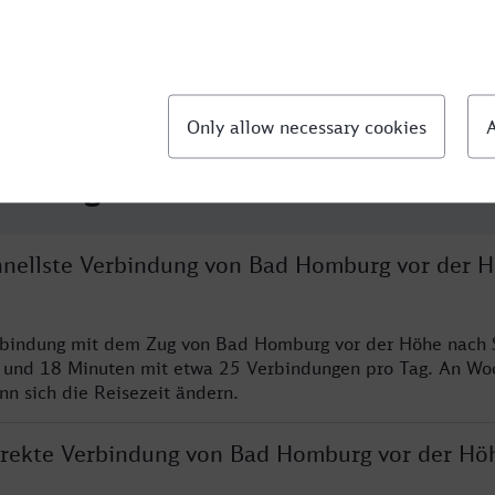
llte Fragen
chnellste Verbindung von Bad Homburg vor der 
erbindung mit dem Zug von Bad Homburg vor der Höhe nach 
n und 18 Minuten mit etwa 25 Verbindungen pro Tag. An W
nn sich die Reisezeit ändern.
direkte Verbindung von Bad Homburg vor der Hö