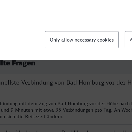
06
llte Fragen
chnellste Verbindung von Bad Homburg vor der 
erbindung mit dem Zug von Bad Homburg vor der Höhe nach
n und 9 Minuten mit etwa 35 Verbindungen pro Tag. An Wo
nn sich die Reisezeit ändern.