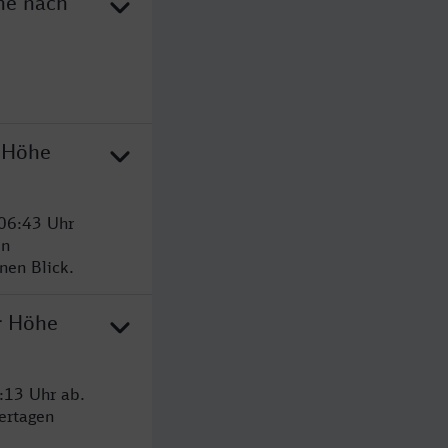
he nach
r Höhe
 06:43 Uhr
en
nen Blick.
r Höhe
:13 Uhr ab.
ertagen