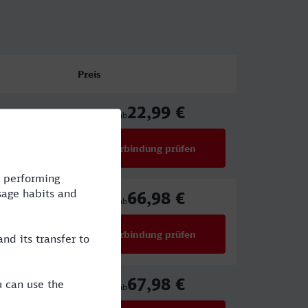
Preis
22,99 €
ab
Verbindung prüfen
für Preise ab 22,99 €
66,98 €
CE
ab
Verbindung prüfen
für Preise ab 66,98 €
67,98 €
CE,HLB
ab