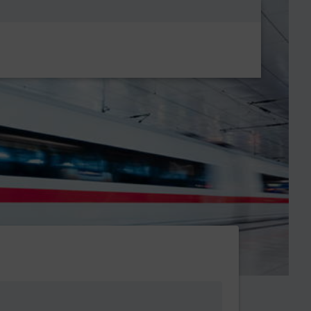
Metanavigatio