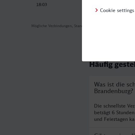
18:03
04:
Mögliche Verbindungen, Stand: 2026-08-01 00:56
Häufig geste
Was ist die s
Brandenburg?
Die schnellste V
beträgt 6 Stunde
und Feiertagen ka