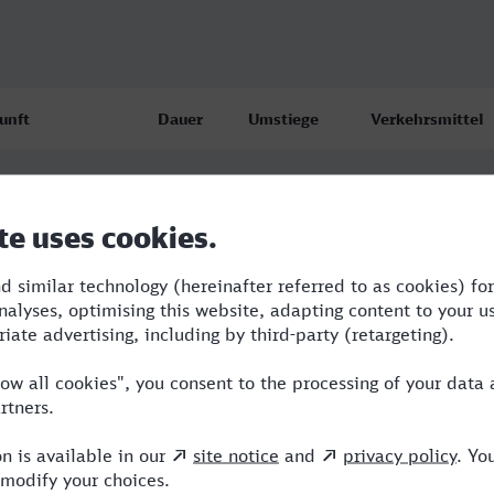
unft
Dauer
Umstiege
Verkehrsmittel
ndenburg Hbf
6:09
4
BUS,FLX,U,OE,IC
8.26
02
ndenburg Hbf
7:47
5
RB,BUS,RE,OE,I
8.26
50
ndenburg Hbf
10:03
6
RB,BUS,RE,OE,I
8.26