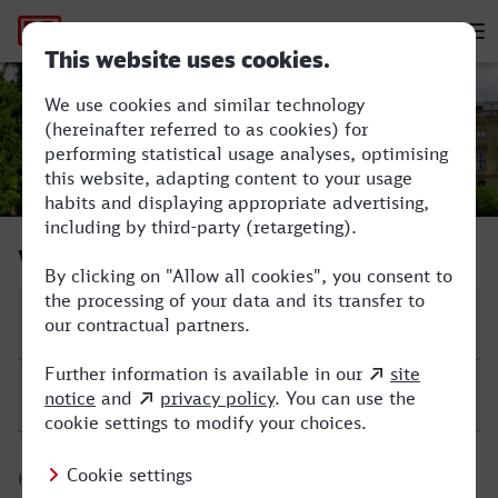
Hauptnavigation
M
Augsburg Hbf - Würzburg Hbf
Verbindung suchen
Start
Ziel
Hinfahrt