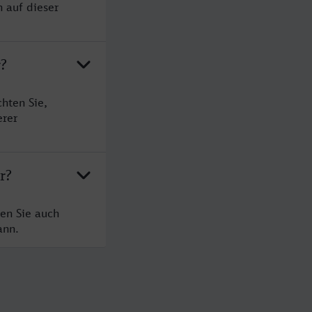
 auf dieser
r?
hten Sie,
erer
r?
en Sie auch
ann.