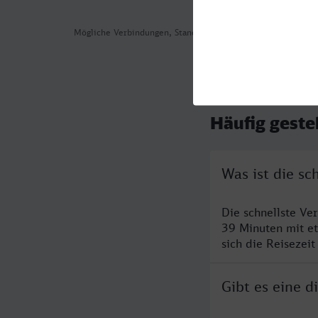
Mögliche Verbindungen, Stand: 2026-08-05 06:10
Häufig geste
Was ist die s
Die schnellste Ve
39 Minuten mit e
sich die Reisezeit
Gibt es eine 