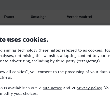
Dauer
Umstiege
Verkehrsmittel
2:39
1
S,ICE
3:26
1
TGV,RE
6:41
1
RE,ICE