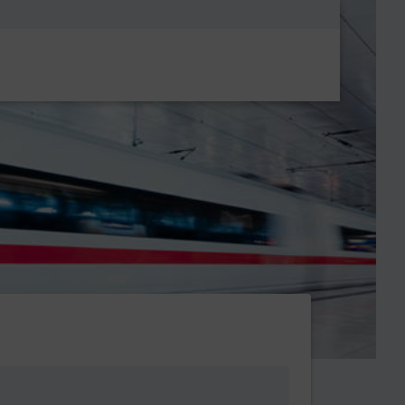
Metanavigatio