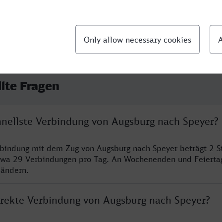
llte Fragen
chnellste Verbindung von Augsburg nach Speyer?
rbindung mit dem Zug von Augsburg nach Speyer beträgt 2 
twa 29 Verbindungen pro Tag. An Wochenenden und Feierta
 ändern.
direkte Verbindung von Augsburg nach Speyer?