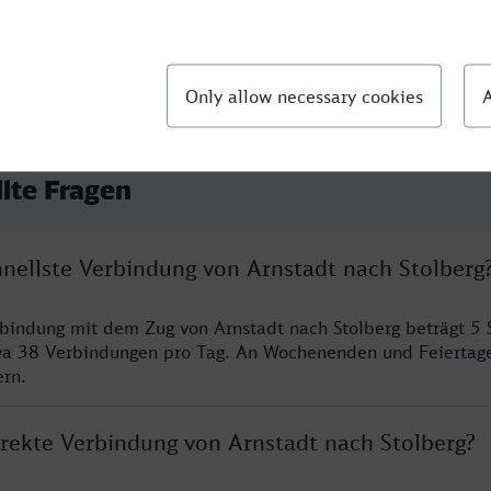
llte Fragen
hnellste Verbindung von Arnstadt nach Stolberg
rbindung mit dem Zug von Arnstadt nach Stolberg beträgt 5
wa 38 Verbindungen pro Tag. An Wochenenden und Feiertage
ern.
irekte Verbindung von Arnstadt nach Stolberg?