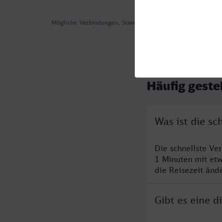
Mögliche Verbindungen, Stand: 2026-08-05 17:17
Häufig geste
Was ist die sc
Die schnellste Ve
1 Minuten mit et
die Reisezeit änd
Gibt es eine d