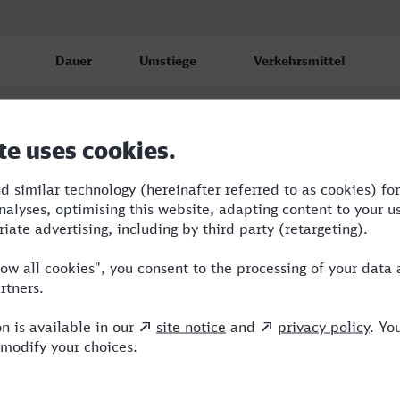
Dauer
Umstiege
Verkehrsmittel
5:01
4
ABR,ICE,NX,EB
5:54
6
STB,ABR,CAN,ICE,NX
6:41
3
STB,ICE,NX