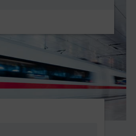
Metanavigatio