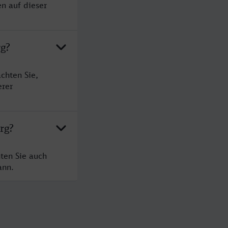
en auf dieser
rg?
chten Sie,
erer
rg?
ten Sie auch
ann.