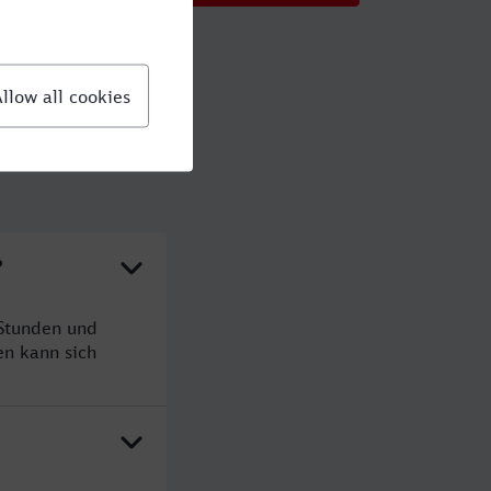
?
 Stunden und
n kann sich