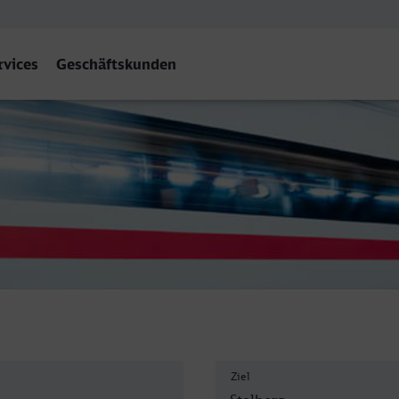
rvices
Geschäftskunden
heinl) Hbf
Ziel