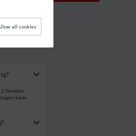
rg?
 2 Stunden
rtagen kann
g?