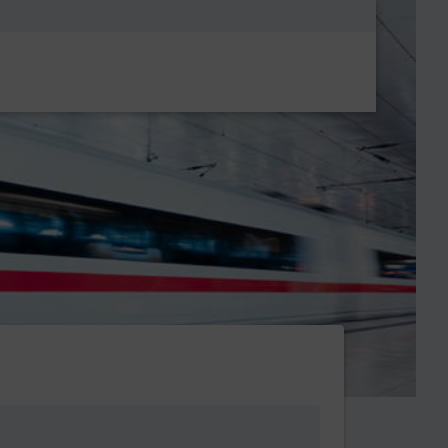
Metanavigatio