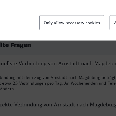
llte Fragen
chnellste Verbindung von Arnstadt nach Magdebu
rbindung mit dem Zug von Arnstadt nach Magdeburg beträgt
t etwa 23 Verbindungen pro Tag. An Wochenenden und Feie
 ändern.
direkte Verbindung von Arnstadt nach Magdebur