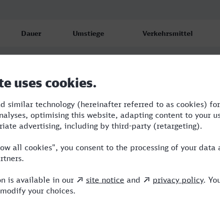
Dauer
Umstiege
Verkehrsmittel
2:07
2
ICE,IC,EB
2:49
2
STB,RE,ICE
2:47
2
STB,RE,ICE