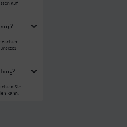
üssen auf
burg?
 beachten
 unserer
eburg?
achten Sie
den kann.