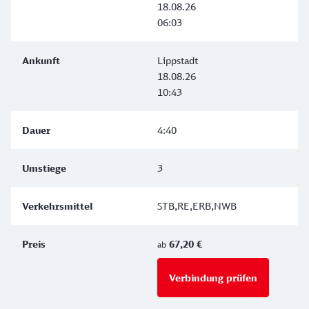
18.08.26
06:03
Lippstadt
18.08.26
10:43
4:40
3
STB,RE,ERB,NWB
67,20 €
ab
Verbindung prüfen
für Preise 