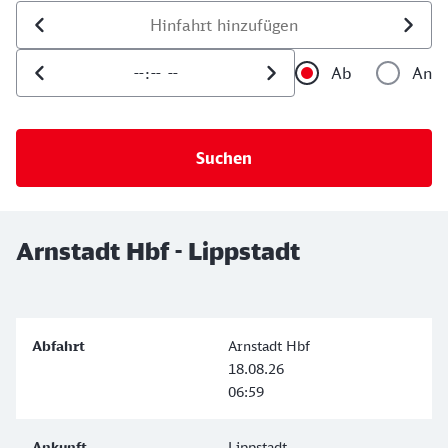
Datum der Hinfahrt
Uhrzeit der Hinfahrt
Ab
An
Uhrzeit als 
Uh
Arnstadt Hbf - Lippstadt
Arnstadt Hbf
18.08.26
06:59
Lippstadt