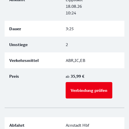
18.08.26
10:24
3:25
2
ABR,IC,EB
35,99 €
ab
Verbindung prüfen
für Preise 
Arnstadt Hbf